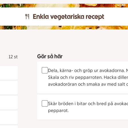
Gör så här
12 st
Dela, kärna- och gröp ur avokadorna.
Skala och riv pepparroten. Hacka dil
avokadoröran och smaka av med salt 
Skär bröden i bitar och bred på avoka
pepparot.