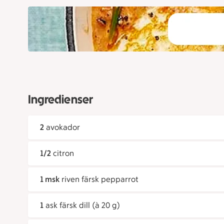
Ingredienser
2
avokador
1/2
citron
1 msk
riven färsk pepparrot
1
ask färsk dill (à 20 g)