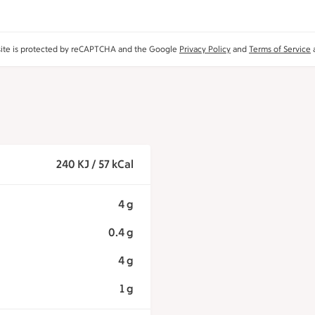
site is protected by reCAPTCHA and the Google
Privacy Policy
and
Terms of Service
a
240 KJ / 57 kCal
4 g
0.4 g
4 g
1 g