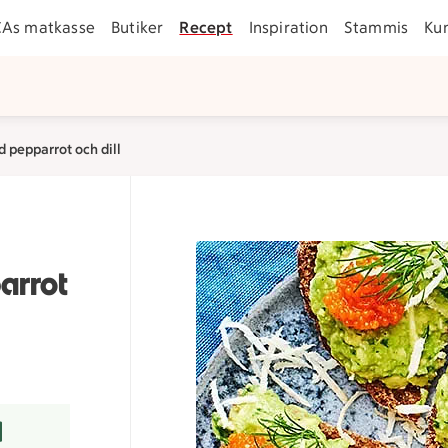
CAs matkasse
Butiker
Recept
Inspiration
Stammis
Ku
 pepparrot och dill
arrot
er