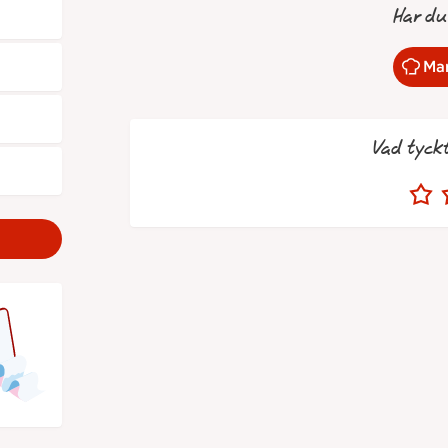
Har du
Mar
Vad tyck