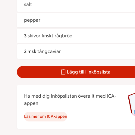
salt
peppar
3
skivor finskt rågbröd
2 msk
tångcaviar
Lägg till i inköpslista
Ha med dig inköpslistan överallt med ICA-
appen
Läs mer om ICA-appen