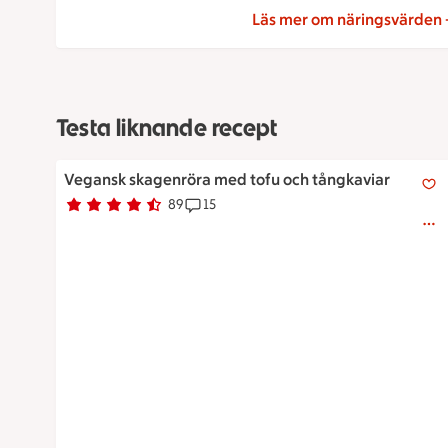
Läs mer om näringsvärden
Testa liknande recept
Vegansk skagenröra med tofu och tångkaviar
Vegansk skagenröra med tofu och tångkaviar
89
15
Betyg 4.4 av 5.
89 personer har röstat
Receptet har 15 kommentarer