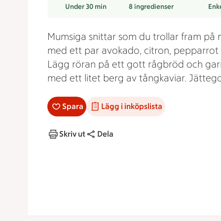
Under 30 min
8
ingredienser
Enk
Mumsiga snittar som du trollar fram på n
med ett par avokado, citron, pepparrot o
Lägg röran på ett gott rågbröd och ga
med ett litet berg av tångkaviar. Jättego
Spara
Lägg i inköpslista
Skriv ut
Dela