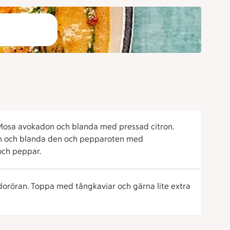
 Mosa avokadon och blanda med pressad citron.
len och blanda den och pepparoten med
och peppar.
doröran. Toppa med tångkaviar och gärna lite extra