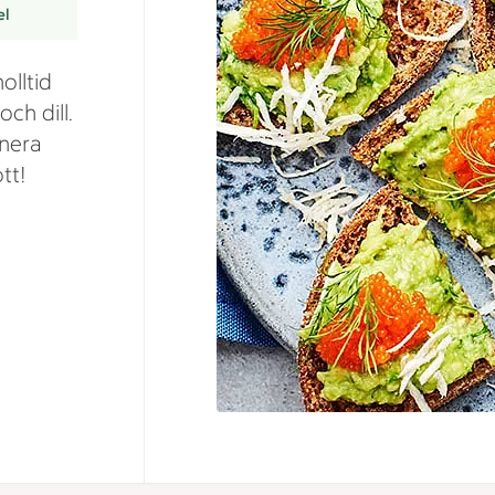
el
olltid
ch dill.
rnera
tt!