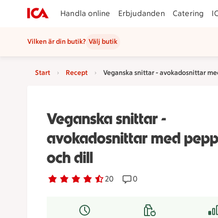
Handla online
Erbjudanden
Catering
I
Vilken är din butik?
Välj butik
Start
Recept
Veganska snittar - avokadosnittar med
Veganska snittar -
avokadosnittar med pepp
och dill
Betyg 4.6 av 5.
20 personer har röstat
20
Receptet har 0 kommentar
0