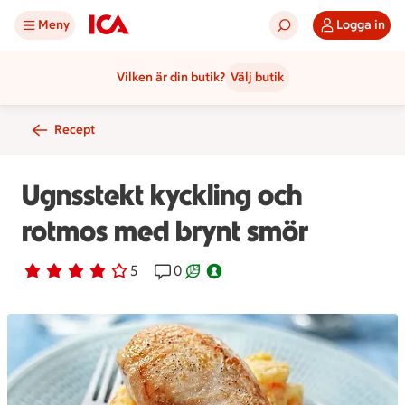
Meny
Logga in
Vilken är din butik?
Välj butik
Recept
Ugnsstekt kyckling och
rotmos med brynt smör
Betyg 3.8 av 5.
5 personer har röstat
5
Receptet har 0 kommentarer
0
Receptet är ett klimartsmart val.
Nyckelhålsmärkt.