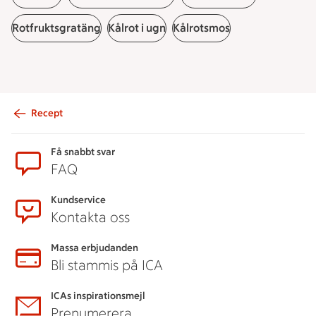
Rotfruktsgratäng
Kålrot i ugn
Kålrotsmos
Recept
Sidfot
Få snabbt svar
FAQ
Kundservice
Kontakta oss
Massa erbjudanden
Bli stammis på ICA
ICAs inspirationsmejl
Prenumerera