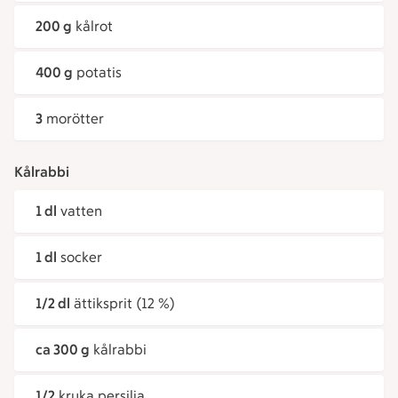
200 g
kålrot
400 g
potatis
3
morötter
Kålrabbi
1 dl
vatten
1 dl
socker
1/2 dl
ättiksprit (12 %)
ca 300 g
kålrabbi
1/2
kruka persilja