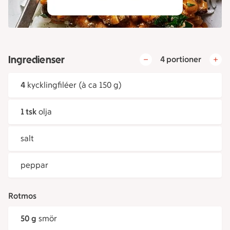
Ingredienser
4 portioner
4
kycklingfiléer (à ca 150 g)
1 tsk
olja
salt
peppar
Rotmos
50 g
smör