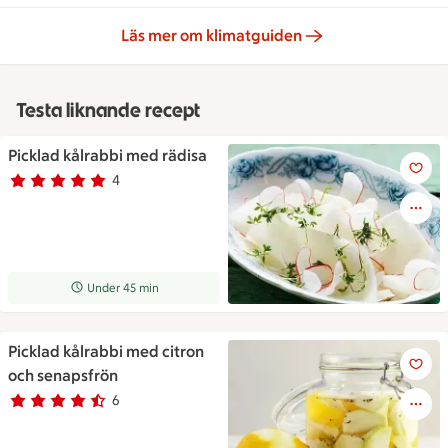
Läs mer om klimatguiden
Testa liknande recept
Picklad kålrabbi med rädisa
Picklad kålrabbi med rädisa
4
Betyg 5 av 5.
4 personer har röstat
Receptet tar Under 45 min att tillaga
Under 45 min
Picklad kålrabbi med citron
Picklad kålrabbi med citron o
och senapsfrön
6
Betyg 4.3 av 5.
6 personer har röstat