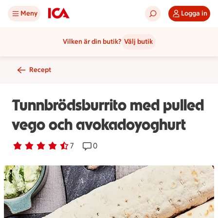
Meny
Logga in
Vilken är din butik?
Välj butik
Recept
Tunnbrödsburrito med pulled
vego och avokadoyoghurt
Betyg 4.3 av 5.
7 personer har röstat
7
Receptet har 0 kommentarer
0