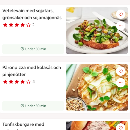
Vetelevain med sojafärs,
Vetelevain med sojafärs, grö
grönsaker och sojamajonnäs
2
Betyg 4 av 5.
2 personer har röstat
Receptet tar Under 30 min att tillaga
Under 30 min
Päronpizza med kolasås och
Päronpizza med kolasås och p
pinjenötter
4
Betyg 4 av 5.
4 personer har röstat
Receptet tar Under 30 min att tillaga
Under 30 min
Tonfiskburgare med
Tonfiskburgare med grönsaks