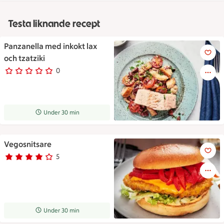
Testa liknande recept
Panzanella med inkokt lax
Panzanella med inkokt lax och 
och tzatziki
0
0 personer har röstat
Receptet tar Under 30 min att tillaga
Under 30 min
Vegosnitsare
Vegosnitsare
5
Betyg 3.8 av 5.
5 personer har röstat
Receptet tar Under 30 min att tillaga
Under 30 min