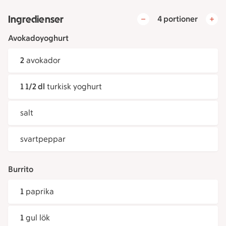
Ingredienser
4 portioner
Avokadoyoghurt
2
avokador
1 1/2 dl
turkisk yoghurt
salt
svartpeppar
Burrito
1
paprika
1
gul lök