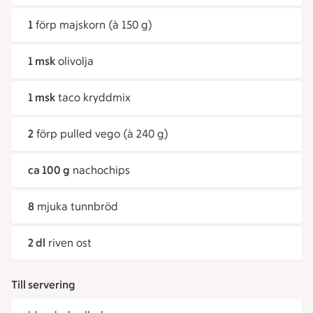
1
förp majskorn (à 150 g)
1 msk
olivolja
1 msk
taco kryddmix
2
förp pulled vego (à 240 g)
ca 100 g
nachochips
8
mjuka tunnbröd
2 dl
riven ost
Till servering