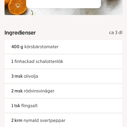
Ingredienser
ca 3 dl
400 g
körsbärstomater
1
finhackad schalottenlök
3 msk
olivolja
2 msk
rödvinsvinäger
1 tsk
flingsalt
2 krm
nymald svartpeppar