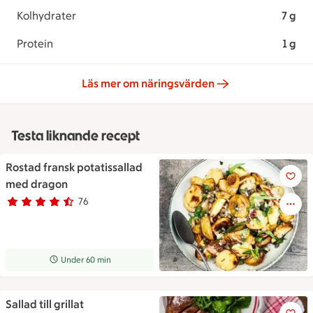
Kolhydrater
7 g
Protein
1 g
Läs mer om näringsvärden
Testa liknande recept
Rostad fransk potatissallad
Rostad fransk potatissallad 
med dragon
76
Betyg 4.7 av 5.
76 personer har röstat
Receptet tar Under 60 min att tillaga
Under 60 min
Sallad till grillat
En fräsch blandad grönsallad m