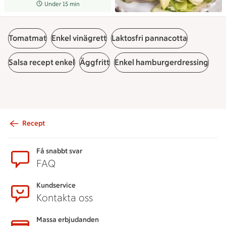
Receptet tar Under 15 min att tillaga
Under 15 min
Tomatmat
Enkel vinägrett
Laktosfri pannacotta
Salsa recept enkel
Äggfritt
Enkel hamburgerdressing
Recept
Sidfot
Få snabbt svar
FAQ
Kundservice
Kontakta oss
Massa erbjudanden