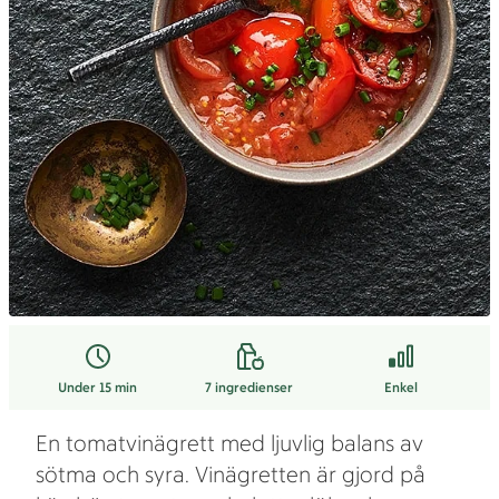
Under 15 min
7
ingredienser
Enkel
En tomatvinägrett med ljuvlig balans av
sötma och syra. Vinägretten är gjord på