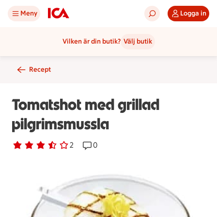
Meny
Logga in
Vilken är din butik?
Välj butik
Recept
Tomatshot med grillad
pilgrimsmussla
Betyg 3.5 av 5.
2 personer har röstat
2
Receptet har 0 kommentarer
0