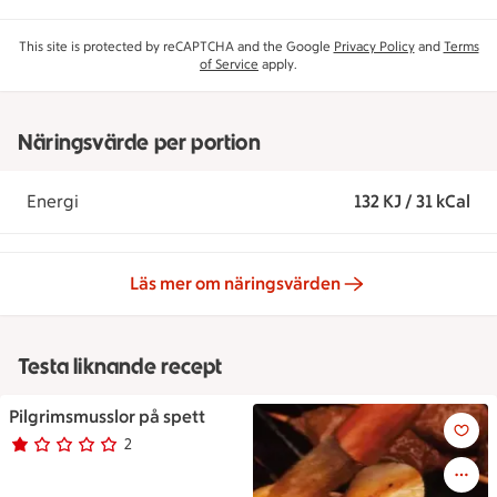
This site is protected by reCAPTCHA and the Google
Privacy Policy
and
Terms
of Service
apply.
Näringsvärde per portion
Energi
132 KJ / 31 kCal
Läs mer om näringsvärden
Testa liknande recept
Pilgrimsmusslor på spett
Pilgrimsmusslor på spett
2
Betyg 1 av 5.
2 personer har röstat