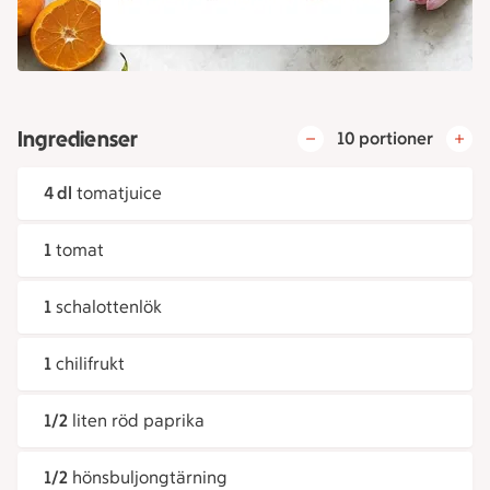
Ingredienser
10 portioner
4 dl
tomatjuice
1
tomat
1
schalottenlök
1
chilifrukt
1/2
liten röd paprika
1/2
hönsbuljongtärning