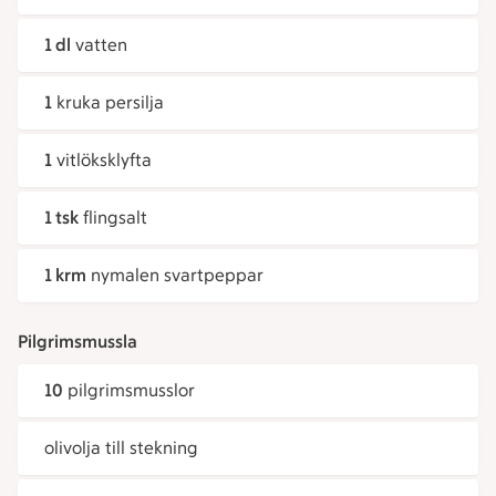
1 dl
vatten
1
kruka persilja
1
vitlöksklyfta
1 tsk
flingsalt
1 krm
nymalen svartpeppar
Pilgrimsmussla
10
pilgrimsmusslor
olivolja till stekning