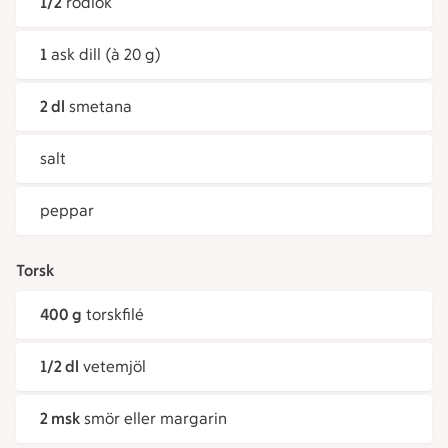
1/2
rödlök
1
ask dill (à 20 g)
2 dl
smetana
salt
peppar
Torsk
400 g
torskfilé
1/2 dl
vetemjöl
2 msk
smör eller margarin