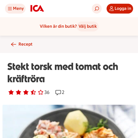
Meny
Logga in
Vilken är din butik?
Välj butik
Recept
Stekt torsk med tomat och
kräftröra
Betyg 3.7 av 5.
36 personer har röstat
36
Receptet har 2 kommentarer
2