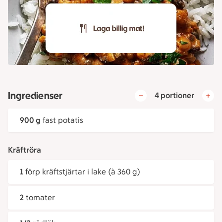
Ingredienser
4 portioner
900 g
fast potatis
Kräftröra
1
förp kräftstjärtar i lake (à 360 g)
2
tomater