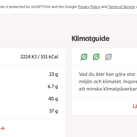
site is protected by reCAPTCHA and the Google
Privacy Policy
and
Terms of Service
a
Klimatguide
2224 KJ / 531 kCal
23 g
Vad du äter kan göra stor s
miljön och klimatet. Inspi
6.7 g
att minska klimatpåverkan
40 g
L
37 g