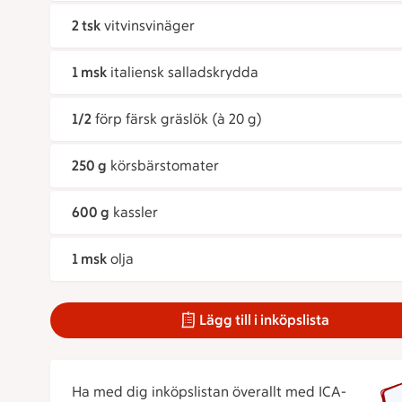
2 tsk
vitvinsvinäger
1 msk
italiensk salladskrydda
1/2
förp färsk gräslök (à 20 g)
250 g
körsbärstomater
600 g
kassler
1 msk
olja
Lägg till i inköpslista
Ha med dig inköpslistan överallt med ICA-