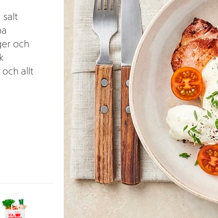
salt
na
ger och
k
 och allt