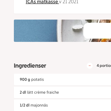
ICAs matkasse
v 21 2021
Ingredienser
4 portio
900 g
potatis
2 dl
lätt crème fraiche
1/2 dl
majonnäs