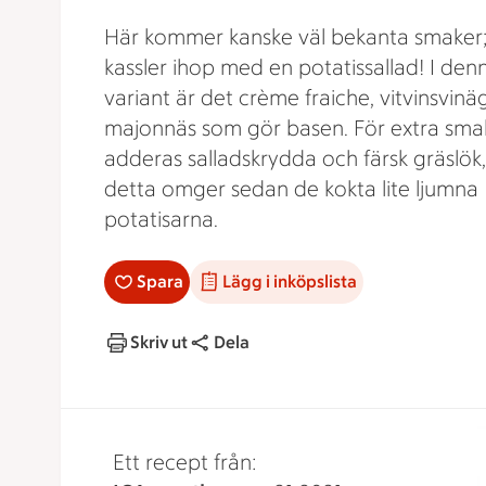
Här kommer kanske väl bekanta smaker; 
kassler ihop med en potatissallad! I den
variant är det crème fraiche, vitvinsvinä
majonnäs som gör basen. För extra sma
adderas salladskrydda och färsk gräslök,
detta omger sedan de kokta lite ljumna
potatisarna.
Spara
Lägg i inköpslista
Skriv ut
Dela
Ett recept från: