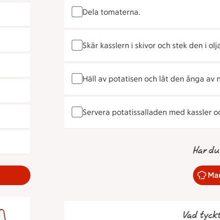
Dela tomaterna.
Skär kasslern i skivor och stek den i ol
Häll av potatisen och låt den ånga av
Servera potatissalladen med kassler o
Har du
Mar
Vad tyck