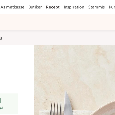
CAs matkasse
Butiker
Recept
Inspiration
Stammis
Ku
ad
er
el