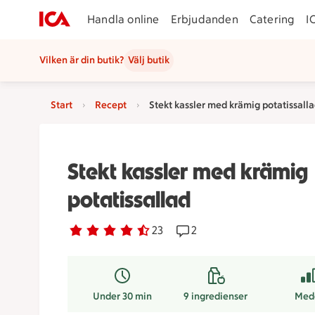
Handla online
Erbjudanden
Catering
I
Vilken är din butik?
Välj butik
Start
Recept
Stekt kassler med krämig potatissall
Stekt kassler med krämig
potatissallad
Betyg 4.1 av 5.
23 personer har röstat
23
Receptet har 2 kommentar
2
Under 30 min
9
ingredienser
Med