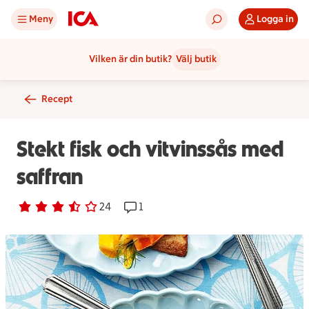
Meny
Logga in
Vilken är din butik?
Välj butik
Recept
Stekt fisk och vitvinssås med
saffran
Betyg 3.7 av 5.
24 personer har röstat
24
Receptet har 1 kommentarer
1