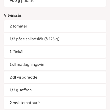
900 g
potatis
Vitvinssås
2
tomater
1/2
påse salladslök (à 125 g)
1
fänkål
1 dl
matlagningsvin
2 dl
vispgrädde
1/2 g
saffran
2 msk
tomatpuré