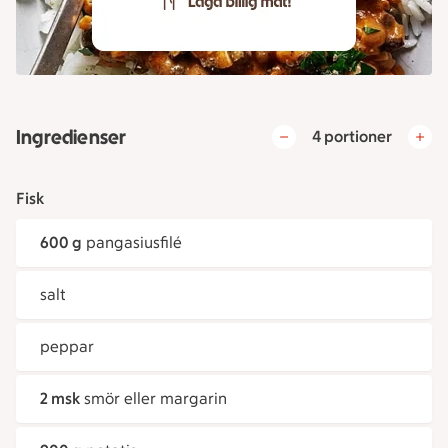
Ingredienser
4 portioner
Fisk
600 g
pangasiusfilé
salt
peppar
2 msk
smör eller margarin