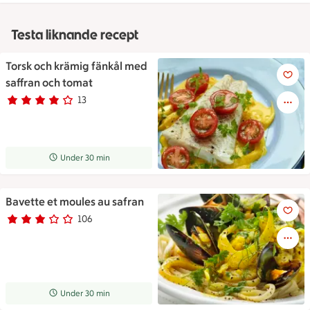
Testa liknande recept
Torsk och krämig fänkål med
Torsk och krämig fänkål med s
saffran och tomat
13
Betyg 4 av 5.
13 personer har röstat
Receptet tar Under 30 min att tillaga
Under 30 min
Bavette et moules au safran
Bavette et moules au safran
106
Betyg 3 av 5.
106 personer har röstat
Receptet tar Under 30 min att tillaga
Under 30 min