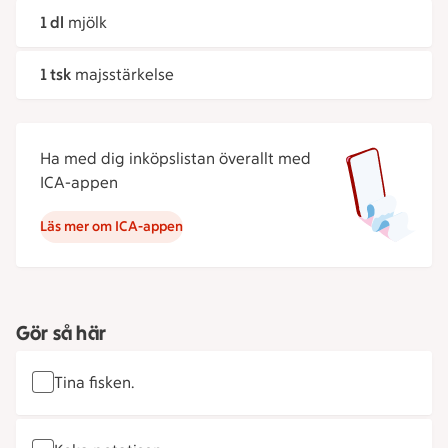
1 dl
mjölk
1 tsk
majsstärkelse
Ha med dig inköpslistan överallt med
ICA-appen
Läs mer om ICA-appen
Gör så här
Tina fisken.