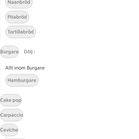
Naanbröd
Bli stammis
Stammis Student
Pitabröd
Stammis Husdjur
Tortillabröd
Partnererbjudanden
Våra ICA-kort
Burgare
Dölj -
ICA
ICAs egna varor
Allt inom Burgare
ICA Gruppen
Hamburgare
ICA Nära
ICA Supermarket
Cake pop
ICA Kvantum
ICA Maxi
Carpaccio
Utvalda leverantörer
Annonsera
Ceviche
Jobba på ICA