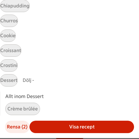
Chiapudding
Hållbarhet
Churros
ICA Stiftelsen
En god morgondag
Cookie
Kundservice
Croissant
Reklamera
Crostini
Återkallelser
Spärra eller beställ nytt ICA-kort
Dessert
Dölj -
Behandling av personuppgifter
Hantera cookies
Allt inom Dessert
Crème brûlée
Kolonnvägen 20, 169 70 Solna
Crème caramel
Rensa (2)
Visa recept
Filter (2)
Fondant