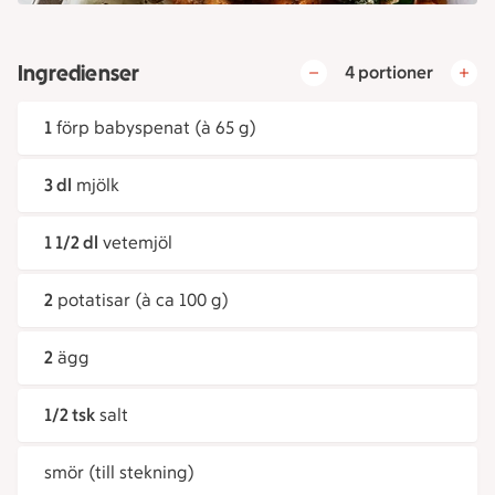
Ingredienser
4 portioner
1
förp babyspenat (à 65 g)
3 dl
mjölk
1 1/2 dl
vetemjöl
2
potatisar (à ca 100 g)
2
ägg
1/2 tsk
salt
smör (till stekning)