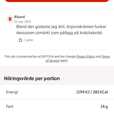
Rikard
R
22 sep. 2025
Bland det godaste jag ätit. Anjoviskrämen funkar
dessutom utmärkt som pålägg på knäckebröd.
1 gillar
This site is protected by reCAPTCHA and the Google
Privacy Policy
and
Terms
of Service
apply.
Näringsvärde per portion
Energi
1194 KJ / 285 kCal
Fett
14 g