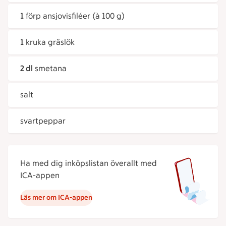
1
förp ansjovisfiléer (à 100 g)
1
kruka gräslök
2 dl
smetana
salt
svartpeppar
Ha med dig inköpslistan överallt med
ICA-appen
Läs mer om ICA-appen