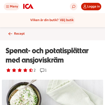
Meny
Logga in
Vilken är din butik?
Välj butik
Recept
Spenat- och potatisplättar
med ansjoviskräm
Betyg 4.5 av 5.
2 personer har röstat
2
Receptet har 1 kommentarer
1