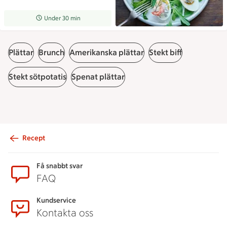
Receptet tar Under 30 min att tillaga
Under 30 min
Plättar
Brunch
Amerikanska plättar
Stekt biff
Stekt sötpotatis
Spenat plättar
Recept
Sidfot
Få snabbt svar
FAQ
Kundservice
Kontakta oss