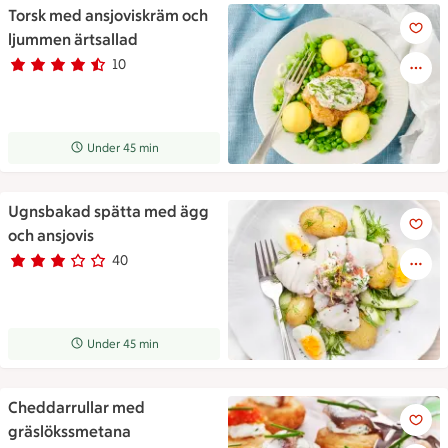
Torsk med ansjoviskräm och
Torsk med ansjoviskräm och l
ljummen ärtsallad
10
Betyg 4.2 av 5.
10 personer har röstat
Receptet tar Under 45 min att tillaga
Under 45 min
Ugnsbakad spätta med ägg
Ugnsbakad spätta med ägg oc
och ansjovis
40
Betyg 2.9 av 5.
40 personer har röstat
Receptet tar Under 45 min att tillaga
Under 45 min
Cheddarrullar med
Cheddarrullar med gräslökss
gräslökssmetana