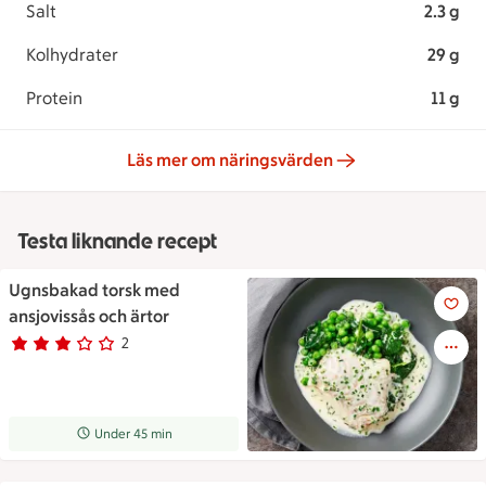
Salt
2.3 g
Kolhydrater
29 g
Protein
11 g
Läs mer om näringsvärden
Testa liknande recept
Ugnsbakad torsk med
Ugnsbakad torsk med ansjovis
ansjovissås och ärtor
2
Betyg 3 av 5.
2 personer har röstat
Receptet tar Under 45 min att tillaga
Under 45 min