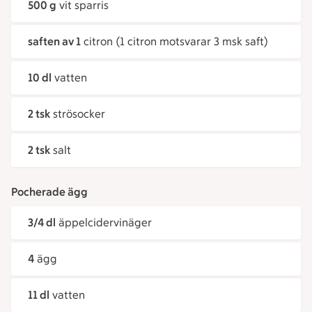
500 g
vit sparris
saften av 1
citron (1 citron motsvarar 3 msk saft)
10 dl
vatten
2 tsk
strösocker
2 tsk
salt
Pocherade ägg
3/4 dl
äppelcidervinäger
4
ägg
11 dl
vatten