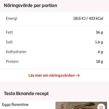
Näringsvärde per portion
Energi
1815 KJ / 433 kCal
Fett
36 g
Salt
1.6 g
Kolhydrater
6 g
Protein
18 g
Läs mer om näringsvärden
Testa liknande recept
Eggs florentine
Eggs florentine