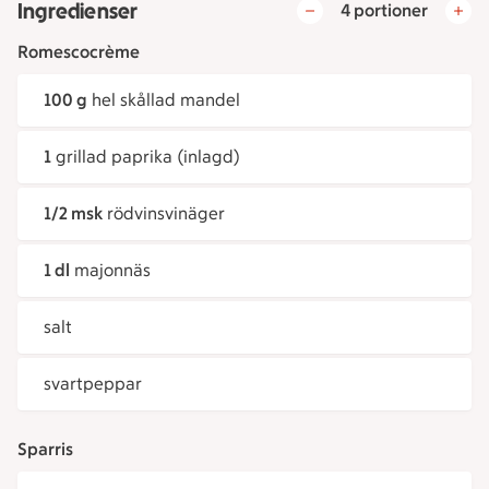
Ingredienser
4 portioner
Romescocrème
100 g
hel skållad mandel
1
grillad paprika (inlagd)
1/2 msk
rödvinsvinäger
1 dl
majonnäs
salt
svartpeppar
Sparris