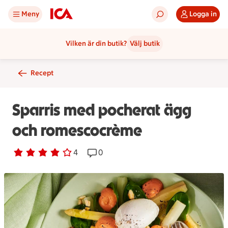
Meny
Logga in
Vilken är din butik?
Välj butik
Recept
Sparris med pocherat ägg
och romescocrème
Betyg 4 av 5.
4 personer har röstat
4
Receptet har 0 kommentarer
0