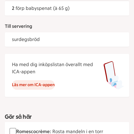
2
förp babyspenat (à 65 g)
Till servering
surdegsbröd
Ha med dig inköpslistan överallt med
ICA-appen
Läs mer om ICA-appen
Gör så här
Romescocrème:
Rosta mandeln i en torr