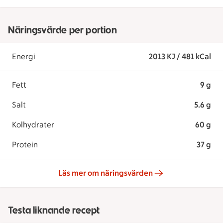
Näringsvärde per portion
Energi
2013 KJ / 481 kCal
Fett
9 g
Salt
5.6 g
Kolhydrater
60 g
Protein
37 g
Läs mer om näringsvärden
Testa liknande recept