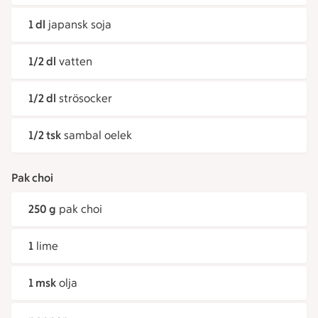
1 dl
japansk soja
1/2 dl
vatten
1/2 dl
strösocker
1/2 tsk
sambal oelek
Pak choi
250 g
pak choi
1
lime
1 msk
olja