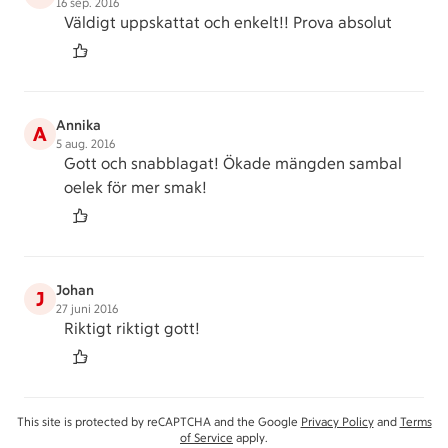
16 sep. 2016
Väldigt uppskattat och enkelt!! Prova absolut
Annika
A
5 aug. 2016
Gott och snabblagat! Ökade mängden sambal
oelek för mer smak!
Johan
J
27 juni 2016
Riktigt riktigt gott!
This site is protected by reCAPTCHA and the Google
Privacy Policy
and
Terms
of Service
apply.