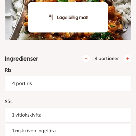
Ingredienser
4 portioner
Ris
4
port ris
Sås
1
vitlöksklyfta
1 msk
riven ingefära