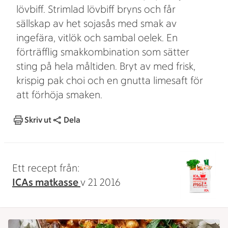
lövbiff. Strimlad lövbiff bryns och får
sällskap av het sojasås med smak av
ingefära, vitlök och sambal oelek. En
förträfflig smakkombination som sätter
sting på hela måltiden. Bryt av med frisk,
krispig pak choi och en gnutta limesaft för
att förhöja smaken.
Skriv ut
Dela
Ett recept från:
ICAs matkasse
v 21 2016