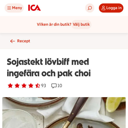
Meny
Logga in
Vilken är din butik?
Välj butik
Recept
Sojastekt lövbiff med
ingefära och pak choi
Betyg 4.3 av 5.
93 personer har röstat
93
Receptet har 10 kommentarer
10