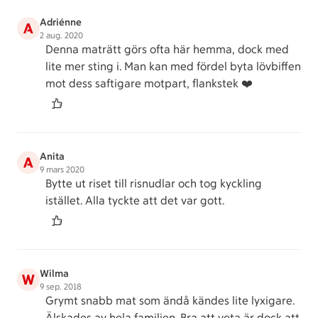
Adriénne
A
2 aug. 2020
Denna maträtt görs ofta här hemma, dock med
lite mer sting i. Man kan med fördel byta lövbiffen
mot dess saftigare motpart, flankstek ❤️
Anita
A
9 mars 2020
Bytte ut riset till risnudlar och tog kyckling
istället. Alla tyckte att det var gott.
Wilma
W
9 sep. 2018
Grymt snabb mat som ändå kändes lite lyxigare.
Älskades av hela familjen. Bra att veta är dock att