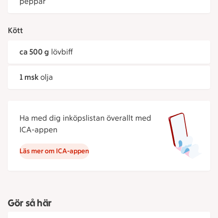
peppar
Kött
ca 500 g
lövbiff
1 msk
olja
Ha med dig inköpslistan överallt med
ICA-appen
Läs mer om ICA-appen
Gör så här