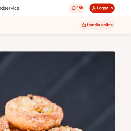
ndservice
Sök
Logga in
Handla online