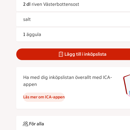
2 dl
riven Västerbottensost
salt
1
äggula
Lägg till i inköpslista
Ha med dig inköpslistan överallt med ICA-
appen
Läs mer om ICA-appen
För alla