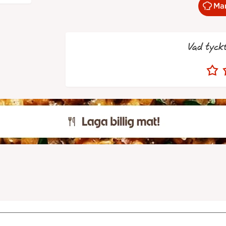
Mar
Vad tyck