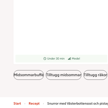
Receptet tar Under 30 min att tillaga
Under 30 min
Receptet har Medel svårighets
Medel
Midsommarbuffé
Tilltugg midsommar
Tilltugg räkor
Start
Recept
Snurror med Västerbottensost och pista