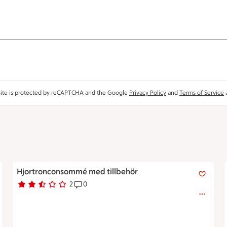
site is protected by reCAPTCHA and the Google
Privacy Policy
and
Terms of Service
a
Hjortronconsommé med tillbehör
Hjortronconsommé med tillbehör
2
0
Betyg 2.5 av 5.
2 personer har röstat
Receptet har 0 kommentarer