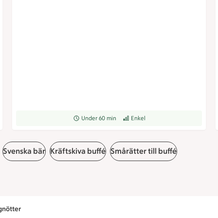
grad
Receptet tar Under 60 min att tillaga
Under 60 min
Receptet har Enkel svårighetsgrad
Enkel
Svenska bär
Kräftskiva buffé
Smårätter till buffé
gnötter