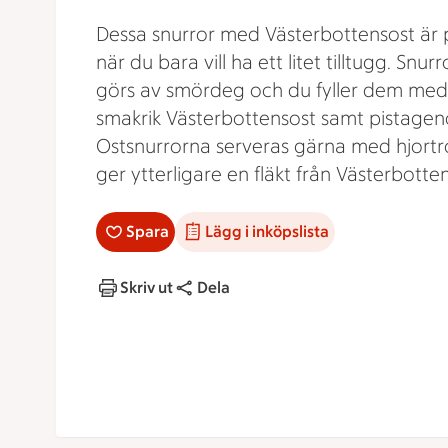
Dessa snurror med Västerbottensost är 
när du bara vill ha ett litet tilltugg. Snur
görs av smördeg och du fyller dem med
smakrik Västerbottensost samt pistagenö
Ostsnurrorna serveras gärna med hjort
ger ytterligare en fläkt från Västerbotten
Spara
Lägg i inköpslista
Skriv ut
Dela