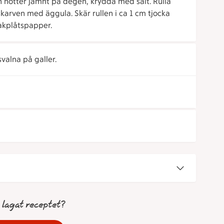
h nötter jämnt på degen, krydda med salt. Rulla
karven med äggula. Skär rullen i ca 1 cm tjocka
akplåtspapper.
valna på galler.
 lagat receptet?