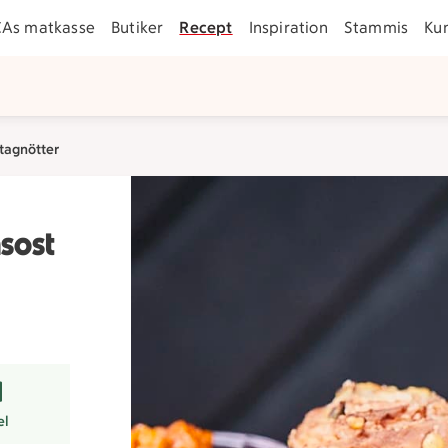
CAs matkasse
Butiker
Recept
Inspiration
Stammis
Ku
tagnötter
sost
r
el