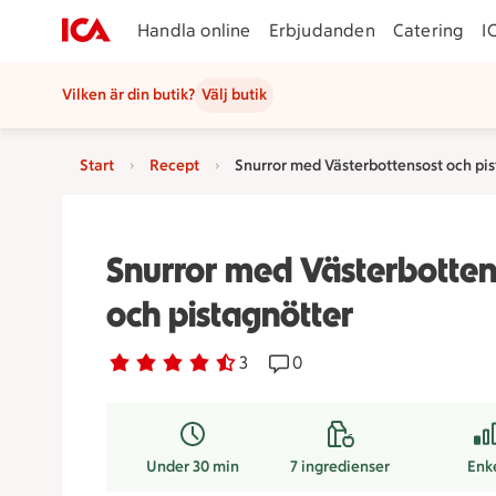
Handla online
Erbjudanden
Catering
I
Vilken är din butik?
Välj butik
Start
Recept
Snurror med Västerbottensost och pis
Snurror med Västerbotten
och pistagnötter
Betyg 4.3 av 5.
3 personer har röstat
3
Receptet har 0 kommentare
0
Under 30 min
7
ingredienser
Enk