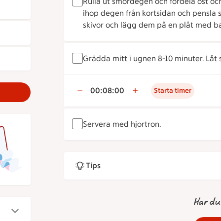
Rulla ut smördegen och fördela ost oc
ihop degen från kortsidan och pensla s
skivor och lägg dem på en plåt med b
Grädda mitt i ugnen 8-10 minuter. Låt s
00:08:00
Starta timer
Servera med hjortron.
Tips
Har du