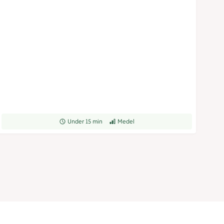
Receptet tar Under 15 min att tillaga
Under 15 min
Receptet har Medel svårighetsgrad
Medel