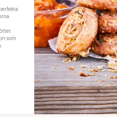
perfekta
rorna
tter.
ron som
.