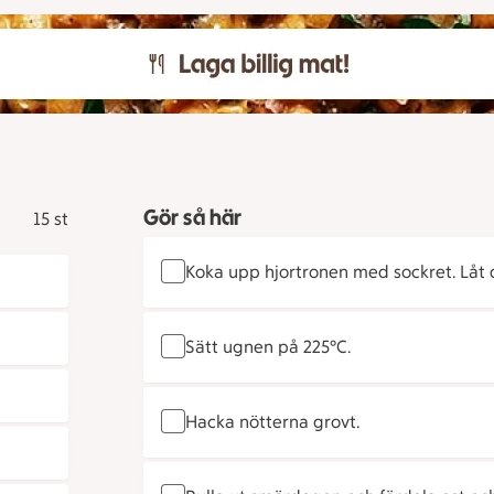
Gör så här
15 st
Koka upp hjortronen med sockret. Låt d
Sätt ugnen på 225°C.
Hacka nötterna grovt.