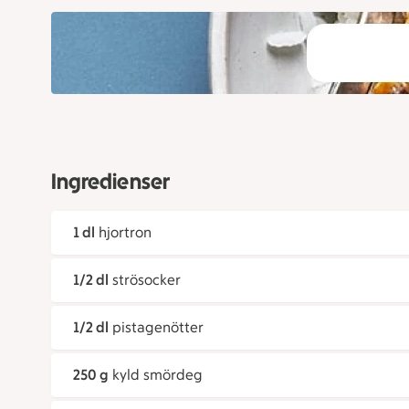
Ingredienser
1 dl
hjortron
1/2 dl
strösocker
1/2 dl
pistagenötter
250 g
kyld smördeg