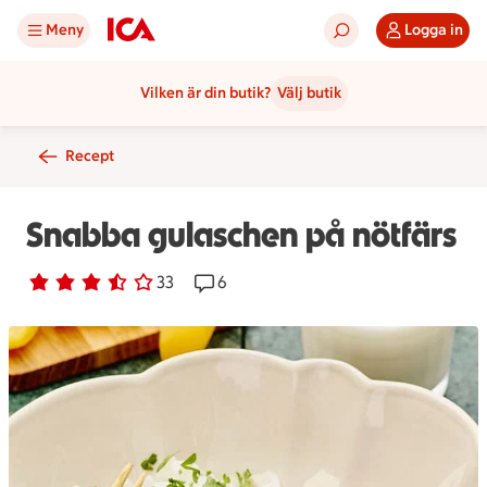
Meny
Logga in
Vilken är din butik?
Välj butik
Recept
Snabba gulaschen på nötfärs
Betyg 3.7 av 5.
33 personer har röstat
33
Receptet har 6 kommentarer
6