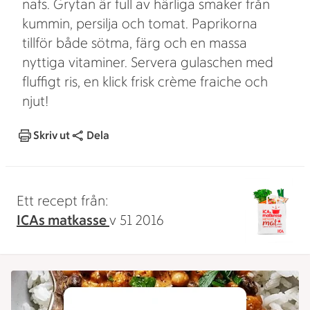
nafs. Grytan är full av härliga smaker från
kummin, persilja och tomat. Paprikorna
tillför både sötma, färg och en massa
nyttiga vitaminer. Servera gulaschen med
fluffigt ris, en klick frisk crème fraiche och
njut!
Skriv ut
Dela
Ett recept från:
ICAs matkasse
v 51 2016