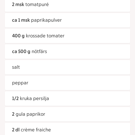
2 msk
tomatpuré
ca 1 msk
paprikapulver
400 g
krossade tomater
ca 500 g
nötfärs
salt
peppar
1/2
kruka persilja
2
gula paprikor
2 dl
crème fraiche