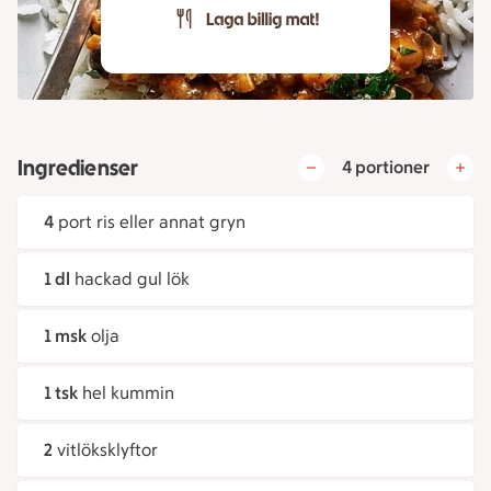
Ingredienser
4 portioner
4
port ris eller annat gryn
1 dl
hackad gul lök
1 msk
olja
1 tsk
hel kummin
2
vitlöksklyftor