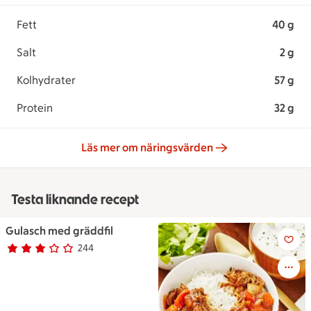
Fett
40 g
Salt
2 g
Kolhydrater
57 g
Protein
32 g
Läs mer om näringsvärden
Testa liknande recept
Gulasch med gräddfil
Gulasch med gräddfil
244
Betyg 2.8 av 5.
244 personer har röstat