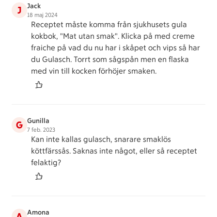
Jack
J
18 maj 2024
Receptet måste komma från sjukhusets gula
kokbok, "Mat utan smak". Klicka på med creme
fraiche på vad du nu har i skåpet och vips så har
du Gulasch. Torrt som sågspån men en flaska
med vin till kocken förhöjer smaken.
Gunilla
G
7 feb. 2023
Kan inte kallas gulasch, snarare smaklös
köttfärssås. Saknas inte något, eller så receptet
felaktig?
Amona
A