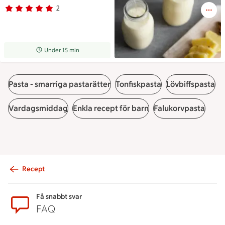
2
Betyg 5 av 5.
2 personer har röstat
Receptet tar Under 15 min att tillaga
Under 15 min
Pasta - smarriga pastarätter
Tonfiskpasta
Lövbiffspasta
Vardagsmiddag
Enkla recept för barn
Falukorvpasta
Recept
Sidfot
Få snabbt svar
FAQ