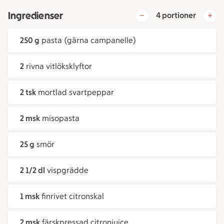
Ingredienser
4 portioner
250 g
pasta (gärna campanelle)
2
rivna vitlöksklyftor
2 tsk
mortlad svartpeppar
2 msk
misopasta
25 g
smör
2 1/2 dl
vispgrädde
1 msk
finrivet citronskal
2 msk
färskpressad citronjuice