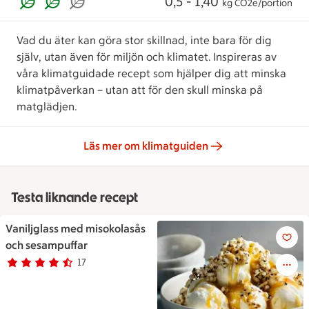
0,5 - 1,40
kg CO2e/portion
Vad du äter kan göra stor skillnad, inte bara för dig
själv, utan även för miljön och klimatet. Inspireras av
våra klimatguidade recept som hjälper dig att minska
klimatpåverkan – utan att för den skull minska på
matglädjen.
Läs mer om klimatguiden
Testa liknande recept
Vaniljglass med misokolasås
Vaniljglass med misokolasås 
och sesampuffar
17
Betyg 4.4 av 5.
17 personer har röstat