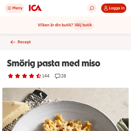
Meny
Logga in
Vilken är din butik?
Välj butik
Recept
Smörig pasta med miso
Betyg 4.3 av 5.
144 personer har röstat
144
Receptet har 28 kommentarer
28