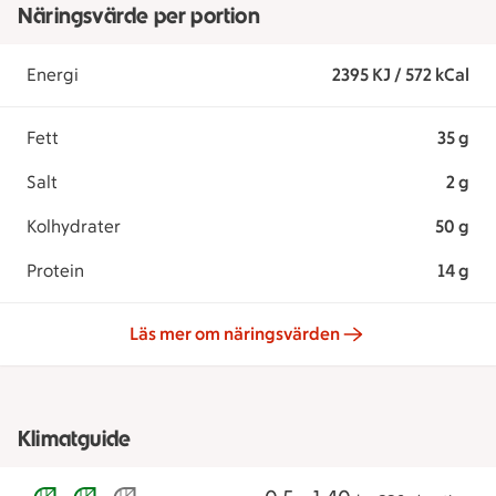
Näringsvärde per portion
Energi
2395 KJ / 572 kCal
Fett
35 g
Salt
2 g
Kolhydrater
50 g
Protein
14 g
Läs mer om näringsvärden
Klimatguide