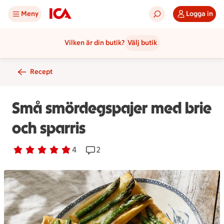
Meny
Logga in
Vilken är din butik?
Välj butik
Recept
Små smördegspajer med brie
och sparris
Betyg 5 av 5.
4 personer har röstat
4
Receptet har 2 kommentarer
2