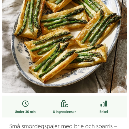
Under 30 min
8
ingredienser
Enkel
Små smördegspajer med brie och sparris –