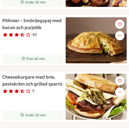
Receptet tar Under 30 min att tillaga
Under 30 min
Pithivier – Smördegspaj med
Pithivier – Smördegspaj med 
bacon och purjolök
40
Betyg 3.6 av 5.
40 personer har röstat
Receptet tar Över 60 min att tillaga
Över 60 min
Cheeseburgare med brie,
Cheeseburgare med brie, pesto
pestokräm och grillad sparris
9
Betyg 3.1 av 5.
9 personer har röstat
Receptet tar Under 30 min att tillaga
Under 30 min