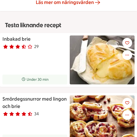
Läs mer om näringsvärden
Testa liknande recept
Inbakad brie
Inbakad brie
29
Betyg 3.3 av 5.
29 personer har röstat
Receptet tar Under 30 min att tillaga
Under 30 min
Smördegssnurror med lingon
Smördegssnurror med lingon o
och brie
34
Betyg 4.1 av 5.
34 personer har röstat