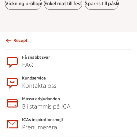
Vickning bröllop
Enkel mat till fest
Sparris till påsk
Recept
Sidfot
Få snabbt svar
FAQ
Kundservice
Kontakta oss
Massa erbjudanden
Bli stammis på ICA
ICAs inspirationsmejl
Prenumerera