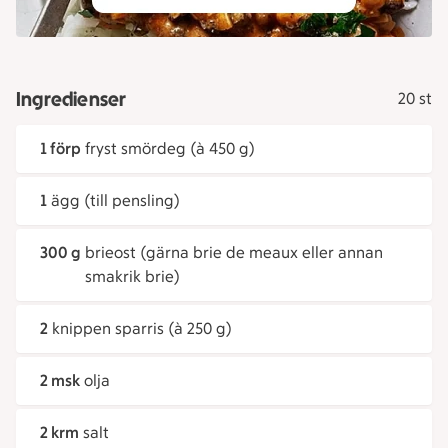
Ingredienser
20 st
1 förp
fryst smördeg (à 450 g)
1
ägg (till pensling)
300 g
brieost (gärna brie de meaux eller annan
smakrik brie)
2
knippen sparris (à 250 g)
2 msk
olja
2 krm
salt