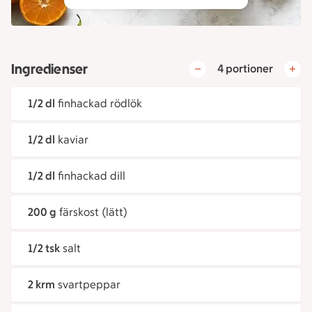
Ingredienser
4 portioner
1/2 dl
finhackad rödlök
1/2 dl
kaviar
1/2 dl
finhackad dill
200 g
färskost (lätt)
1/2 tsk
salt
2 krm
svartpeppar