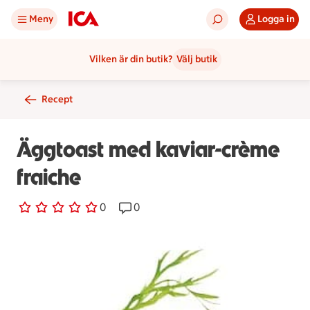
Meny
Logga in
Vilken är din butik?
Välj butik
Recept
Äggtoast med kaviar-crème
fraiche
0 personer har röstat
0
Receptet har 0 kommentarer
0