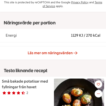
This site is protected by reCAPTCHA and the Google
Privacy Policy
and
Terms
of Service
apply.
Näringsvärde per portion
Energi
1129 KJ / 270 kCal
Läs mer om näringsvärden
Testa liknande recept
Små bakade potatisar med
Små bakade potatisar med fyll
fyllningar från havet
2
Betyg 4.5 av 5.
2 personer har röstat