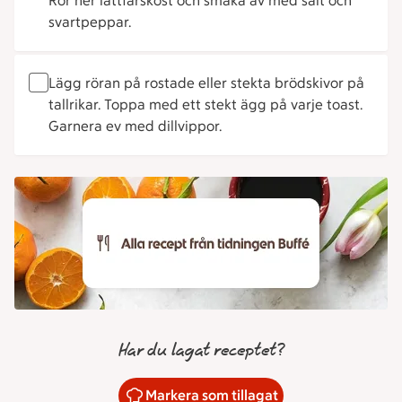
Rör ner lättfärskost och smaka av med salt och
svartpeppar.
Lägg röran på rostade eller stekta brödskivor på
tallrikar. Toppa med ett stekt ägg på varje toast.
Garnera ev med dillvippor.
Har du lagat receptet?
Markera som tillagat