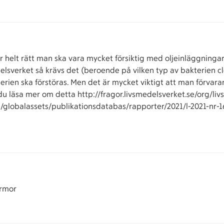
r helt rätt man ska vara mycket försiktig med oljeinläggningar
delsverket så krävs det (beroende på vilken typ av bakterien c
terien ska förstöras. Men det är mycket viktigt att man förvarar
kan du läsa mer om detta http://fragor.livsmedelsverket.se/org/
se/globalassets/publikationsdatabas/rapporter/2021/l-2021-nr
armor