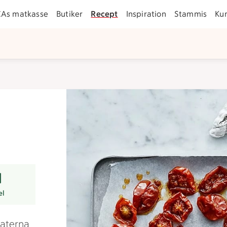
CAs matkasse
Butiker
Recept
Inspiration
Stammis
Ku
rer
el
materna