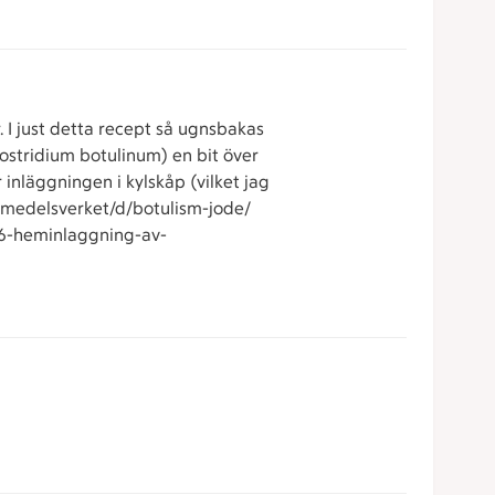
. I just detta recept så ugnsbakas
lostridium botulinum) en bit över
 inläggningen i kylskåp (vilket jag
livsmedelsverket/d/botulism-jode/
-16-heminlaggning-av-