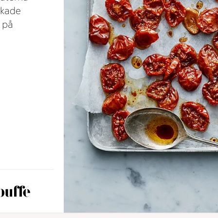
rkade
, på