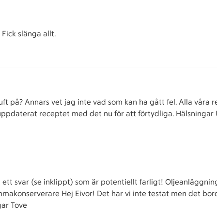
Fick slänga allt.
uft på? Annars vet jag inte vad som kan ha gått fel. Alla våra
pdaterat receptet med det nu för att förtydliga. Hälsningar 
t ett svar (se inklippt) som är potentiellt farligt! Oljeanlägg
makonserverare Hej Eivor! Det har vi inte testat men det borde
gar Tove