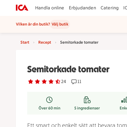
Handla online
Erbjudanden
Catering
I
Vilken är din butik?
Välj butik
Start
Recept
Semitorkade tomater
Semitorkade tomater
Betyg 4.7 av 5.
24 personer har röstat
24
Receptet har 11 kommenta
11
Över 60 min
5
ingredienser
Enk
Ett smart och enkelt sätt att bevara to