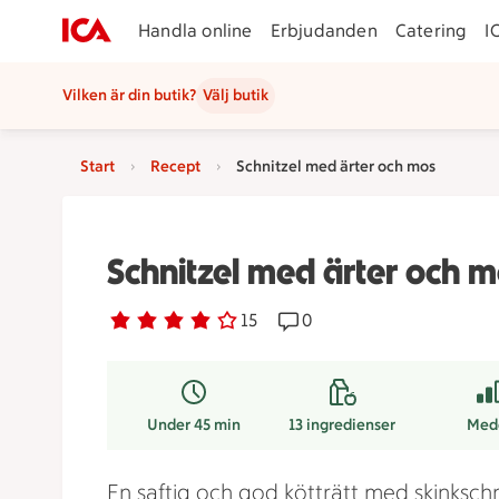
Handla online
Erbjudanden
Catering
I
Vilken är din butik?
Välj butik
Start
Recept
Schnitzel med ärter och mos
Schnitzel med ärter och 
Betyg 3.9 av 5.
15 personer har röstat
15
Receptet har 0 kommentar
0
Under 45 min
13
ingredienser
Med
En saftig och god kötträtt med skinkschn