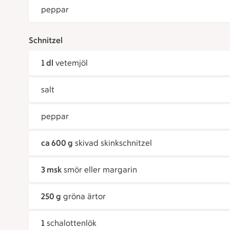
peppar
Schnitzel
1 dl
vetemjöl
salt
peppar
ca 600 g
skivad skinkschnitzel
3 msk
smör eller margarin
250 g
gröna ärtor
1
schalottenlök