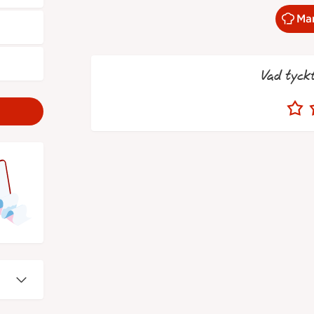
Mar
Vad tyck