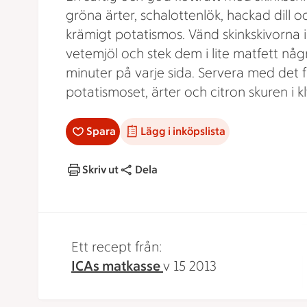
gröna ärter, schalottenlök, hackad dill o
krämigt potatismos. Vänd skinkskivorna i
vetemjöl och stek dem i lite matfett någ
minuter på varje sida. Servera med det f
potatismoset, ärter och citron skuren i kl
Spara
Lägg i inköpslista
Skriv ut
Dela
Ett recept från:
ICAs matkasse
v 15 2013