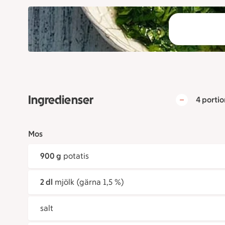
Ingredienser
4 portio
Mos
900 g
potatis
2 dl
mjölk (gärna 1,5 %)
salt