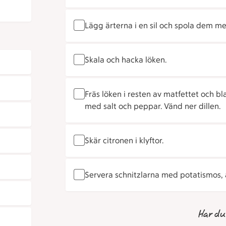
Lägg ärterna i en sil och spola dem med
Skala och hacka löken.
Fräs löken i resten av matfettet och b
med salt och peppar. Vänd ner dillen.
Skär citronen i klyftor.
Servera schnitzlarna med potatismos, ä
Har du