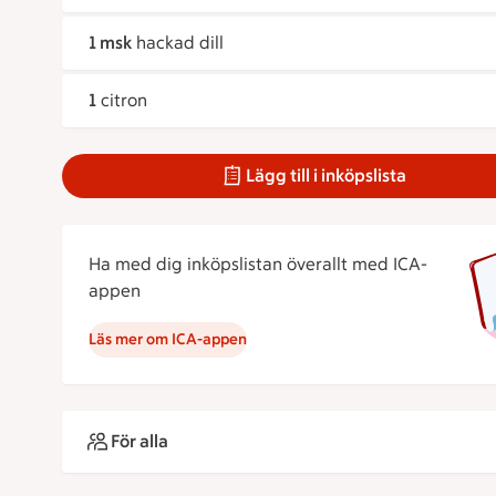
1 msk
hackad dill
1
citron
Lägg till i inköpslista
Ha med dig inköpslistan överallt med ICA-
appen
Läs mer om ICA-appen
För alla