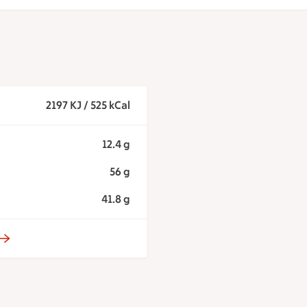
2197 KJ / 525 kCal
12.4 g
56 g
41.8 g