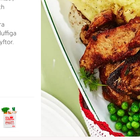
ch
ra
luffiga
yftor.