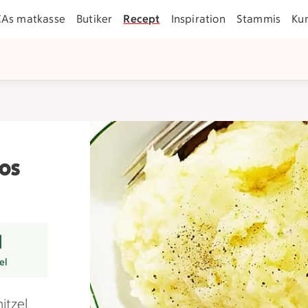
CAs matkasse
Butiker
Recept
Inspiration
Stammis
Ku
mos
er
el
itzel,