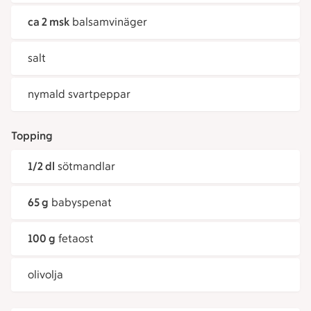
ca 2 msk
balsamvinäger
salt
nymald svartpeppar
Topping
1/2 dl
sötmandlar
65 g
babyspenat
100 g
fetaost
olivolja