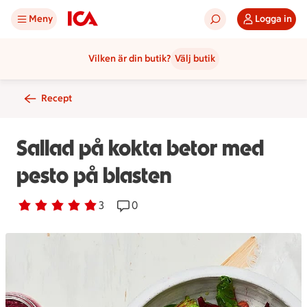
Meny
Logga in
Vilken är din butik?
Välj butik
Recept
Sallad på kokta betor med
pesto på blasten
Betyg 5 av 5.
3 personer har röstat
3
Receptet har 0 kommentarer
0