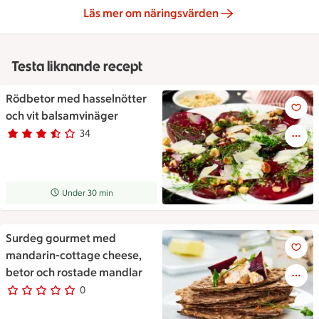
Läs mer om näringsvärden
Testa liknande recept
Rödbetor med hasselnötter
Rödbetor med hasselnötter oc
och vit balsamvinäger
34
Betyg 3.2 av 5.
34 personer har röstat
Receptet tar Under 30 min att tillaga
Under 30 min
Surdeg gourmet med
Surdeg gourmet med mandarin
mandarin-cottage cheese,
betor och rostade mandlar
0
0 personer har röstat