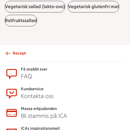
Vegetarisk sallad (lakto-ovo)
Vegetarisk glutenfri mat
Rotfruktssallad
Recept
Sidfot
Få snabbt svar
FAQ
Kundservice
Kontakta oss
Massa erbjudanden
Bli stammis på ICA
ICAs inspirationsmejl