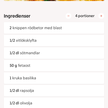
Ingredienser
4 portioner
2
knippen rödbetor med blast
1/2
vitlöksklyfta
1/2 dl
sötmandlar
50 g
fetaost
1
kruka basilika
1/2 dl
rapsolja
1/2 dl
olivolja