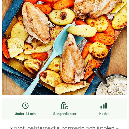
Under 45 min
13
ingredienser
Medel
Morot, palsternacka, rosmarin och äpplen –