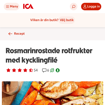
Meny
Logga in
Vilken är din butik?
Välj butik
Recept
Rosmarinrostade rotfrukter
med kycklingfilé
Betyg 4.4 av 5.
54 personer har röstat
54
Receptet har 6 kommentarer
6
Receptet är ett klimartsmart val.
Nyckelhålsmärkt.