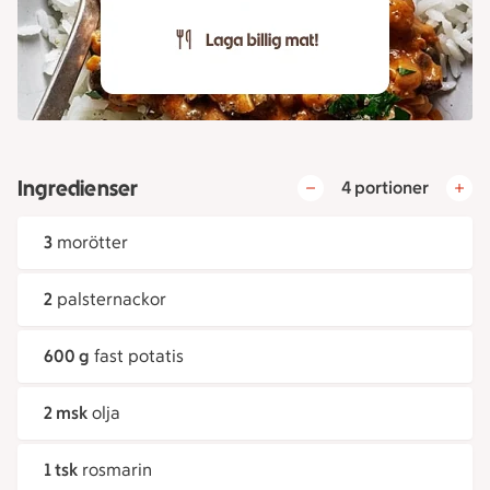
Ingredienser
4 portioner
3
morötter
2
palsternackor
600 g
fast potatis
2 msk
olja
1 tsk
rosmarin