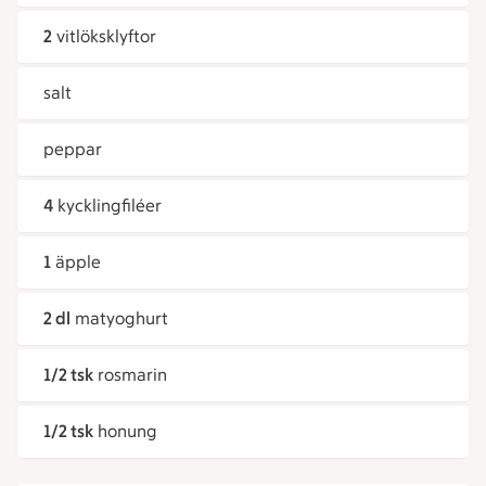
2
vitlöksklyftor
salt
peppar
4
kycklingfiléer
1
äpple
2 dl
matyoghurt
1/2 tsk
rosmarin
1/2 tsk
honung