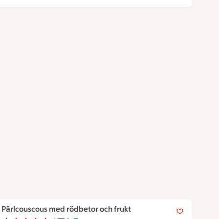
Pärlcouscous med rödbetor och frukt
Pärlcouscous med rödbetor och frukt