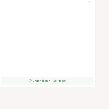
Receptet tar Under 45 min att tillaga
Under 45 min
Receptet har Medel svårighetsgrad
Medel