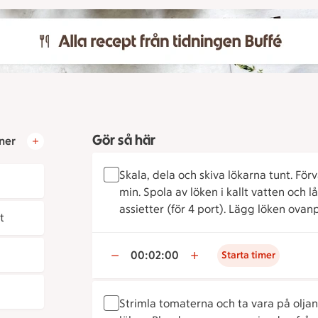
Gör så här
ner
Skala, dela och skiva lökarna tunt. Förväl
min. Spola av löken i kallt vatten och l
assietter (för 4 port). Lägg löken ovan
t
00:02:00
Starta timer
Strimla tomaterna och ta vara på oljan