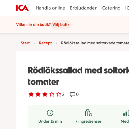
Handla online
Erbjudanden
Catering
I
Vilken är din butik?
Välj butik
Start
Recept
Rödlökssallad med soltorkade tomat
Rödlökssallad med soltor
tomater
Betyg 3 av 5.
2 personer har röstat
2
Receptet har 0 kommentare
0
Under 15 min
7
ingredienser
Med