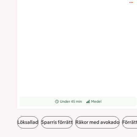
Receptet tar Under 45 min att tillaga
Under 45 min
Receptet har Medel svårighets
Medel
Löksallad
Sparris förrätt
Räkor med avokado
Förrätt