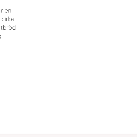
r en
 cirka
ytbröd
g.