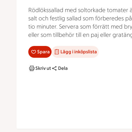
Rödlökssallad med soltorkade tomater ä
salt och festlig sallad som förberedes på
tio minuter. Servera som förrätt med br
eller som tillbehör till en paj eller gratän
Spara
Lägg i inköpslista
Skriv ut
Dela