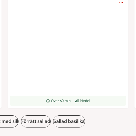
grad
Receptet tar Över 60 min att tillaga
Över 60 min
Receptet har Medel svårighetsgrad
Medel
 med sill
Förrätt sallad
Sallad basilika