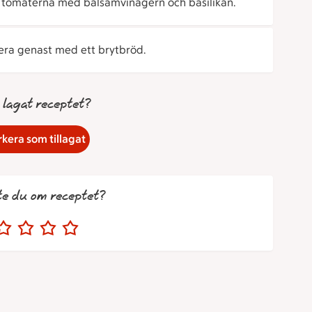
 tomaterna med balsamvinägern och basilikan.
vera genast med ett brytbröd.
 lagat receptet?
kera som tillagat
te du om receptet?