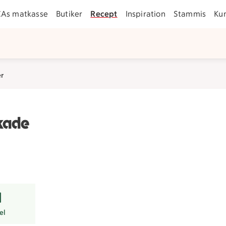
CAs matkasse
Butiker
Recept
Inspiration
Stammis
Ku
er
kade
r
el