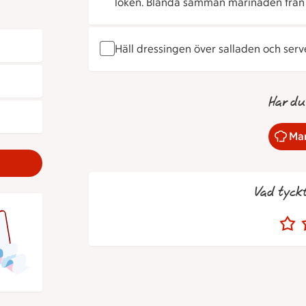
löken. Blanda samman marinaden från
Häll dressingen över salladen och ser
Har du
Mar
Vad tyck