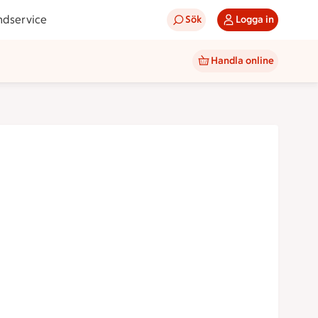
ndservice
Sök
Logga in
Handla online