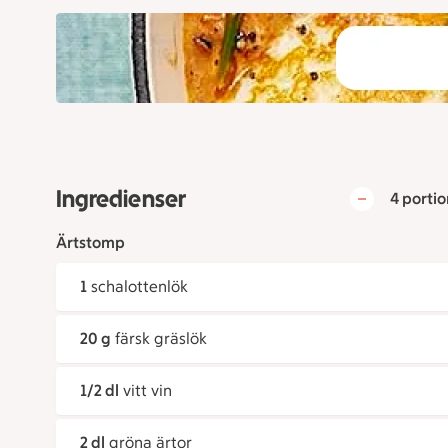
Ingredienser
4 portio
Ärtstomp
1
schalottenlök
20 g
färsk gräslök
1/2 dl
vitt vin
2 dl
gröna ärtor