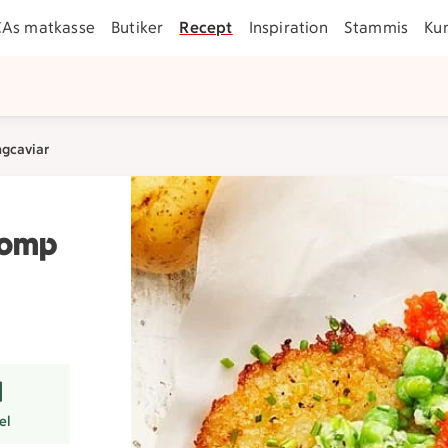
CAs matkasse
Butiker
Recept
Inspiration
Stammis
Ku
ngcaviar
tomp
r
el