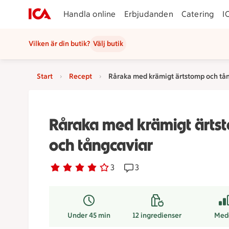
Handla online
Erbjudanden
Catering
I
Vilken är din butik?
Välj butik
Start
Recept
Råraka med krämigt ärtstomp och tå
Råraka med krämigt ärts
och tångcaviar
Betyg 4 av 5.
3 personer har röstat
3
Receptet har 3 kommentare
3
Under 45 min
12
ingredienser
Med