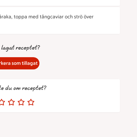
råraka, toppa med tångcaviar och strö över
 lagat receptet?
kera som tillagat
te du om receptet?