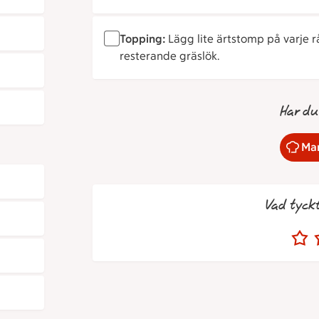
Topping:
Lägg lite ärtstomp på varje 
resterande gräslök.
Har du
Mar
Vad tyck