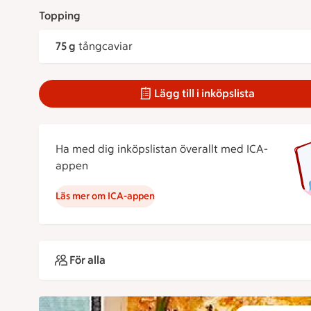
Topping
75 g
tångcaviar
Lägg till i inköpslista
Ha med dig inköpslistan överallt med ICA-
appen
Läs mer om ICA-appen
För alla