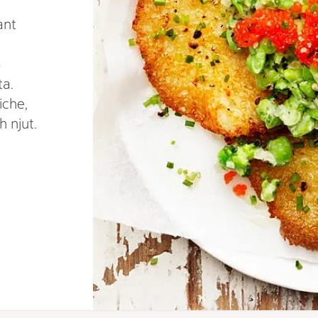
ant
a
ta.
iche,
 njut.