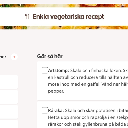
Gör så här
ner
Ärtstomp:
Skala och ﬁnhacka löken. Skä
en kastrull och reducera tills hälften a
mosa ihop med en gaffel. Vänd ner häl
peppar.
Råraka:
Skala och skär potatisen i bita
Hetta upp smör och rapsolja i en stekp
rårakor och stek gyllenbruna på båda s