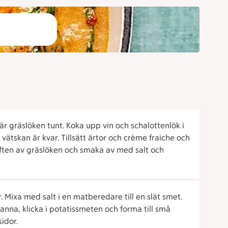
r gräslöken tunt. Koka upp vin och schalottenlök i
v vätskan är kvar. Tillsätt ärtor och crème fraiche och
ften av gräslöken och smaka av med salt och
r. Mixa med salt i en matberedare till en slät smet.
anna, klicka i potatissmeten och forma till små
idor.