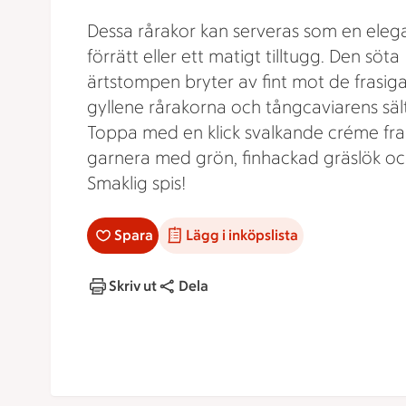
Dessa rårakor kan serveras som en eleg
förrätt eller ett matigt tilltugg. Den söta
ärtstompen bryter av fint mot de frasig
gyllene rårakorna och tångcaviarens säl
Toppa med en klick svalkande créme fra
garnera med grön, finhackad gräslök och
Smaklig spis!
Spara
Lägg i inköpslista
Skriv ut
Dela