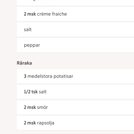
2 msk
crème fraiche
salt
peppar
Råraka
3
medelstora potatisar
1/2 tsk
salt
2 msk
smör
2 msk
rapsolja