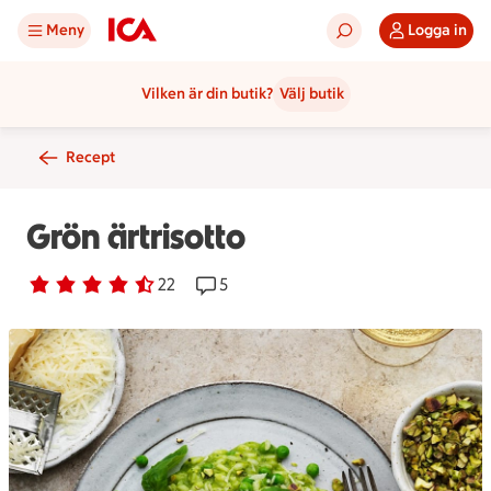
Meny
Logga in
Vilken är din butik?
Välj butik
Recept
Grön ärtrisotto
Betyg 4.5 av 5.
22 personer har röstat
22
Receptet har 5 kommentarer
5