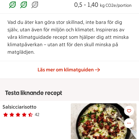
0,5 - 1,40
kg CO2e/portion
Vad du äter kan göra stor skillnad, inte bara för dig
själv, utan även för miljön och klimatet. Inspireras av
våra klimatguidade recept som hjälper dig att minska
klimatpåverkan – utan att för den skull minska på
matglädjen.
Läs mer om klimatguiden
Testa liknande recept
Salsicciarisotto
Salsicciarisotto
42
Betyg 4.5 av 5.
42 personer har röstat