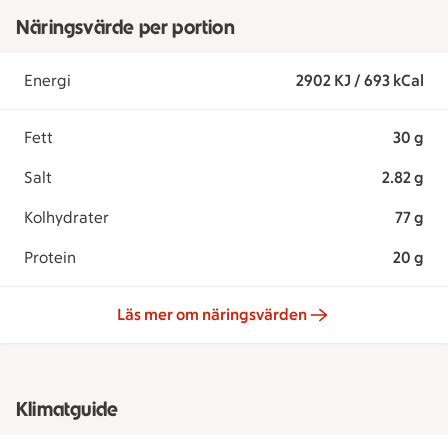
Näringsvärde per portion
Energi
2902 KJ / 693 kCal
Fett
30 g
Salt
2.82 g
Kolhydrater
77 g
Protein
20 g
Läs mer om näringsvärden
Klimatguide