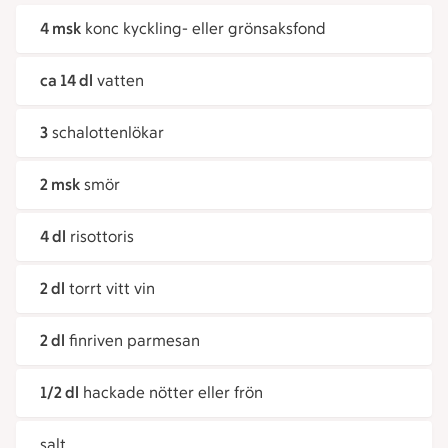
4 msk
konc kyckling- eller grönsaksfond
ca 14 dl
vatten
3
schalottenlökar
2 msk
smör
4 dl
risottoris
2 dl
torrt vitt vin
2 dl
finriven parmesan
1/2 dl
hackade nötter eller frön
salt