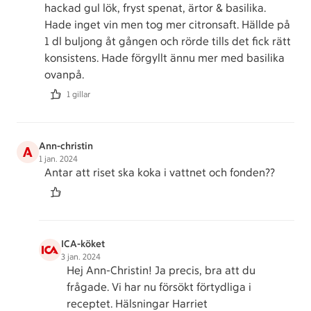
hackad gul lök, fryst spenat, ärtor & basilika.
Hade inget vin men tog mer citronsaft. Hällde på
1 dl buljong åt gången och rörde tills det fick rätt
konsistens. Hade förgyllt ännu mer med basilika
ovanpå.
1 gillar
Ann-christin
A
1 jan. 2024
Antar att riset ska koka i vattnet och fonden??
ICA-köket
3 jan. 2024
Hej Ann-Christin! Ja precis, bra att du
frågade. Vi har nu försökt förtydliga i
receptet. Hälsningar Harriet