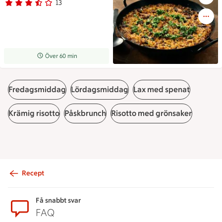
13
Betyg 3.4 av 5.
13 personer har röstat
Receptet tar Över 60 min att tillaga
Över 60 min
Fredagsmiddag
Lördagsmiddag
Lax med spenat
Krämig risotto
Påskbrunch
Risotto med grönsaker
Recept
Sidfot
Få snabbt svar
FAQ