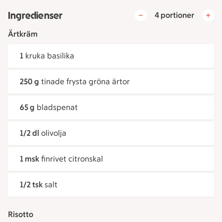
Ingredienser
4 portioner
Ärtkräm
1
kruka basilika
250 g
tinade frysta gröna ärtor
65 g
bladspenat
1/2 dl
olivolja
1 msk
finrivet citronskal
1/2 tsk
salt
Risotto