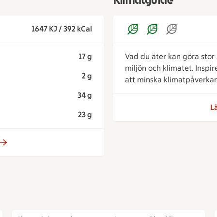
1647 KJ / 392 kCal
17 g
Vad du äter kan göra stor s
miljön och klimatet. Inspi
2 g
att minska klimatpåverkan
34 g
L
23 g
Champinjon- och parmesanrisotto med kyckling, timjan o