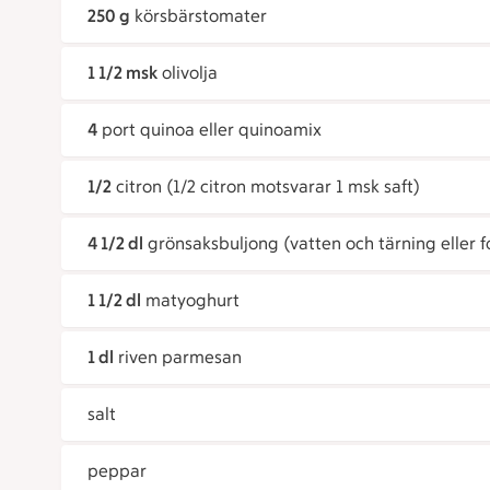
250 g
körsbärstomater
1 1/2 msk
olivolja
4
port quinoa eller quinoamix
1/2
citron (1/2 citron motsvarar 1 msk saft)
4 1/2 dl
grönsaksbuljong (vatten och tärning eller 
1 1/2 dl
matyoghurt
1 dl
riven parmesan
salt
peppar