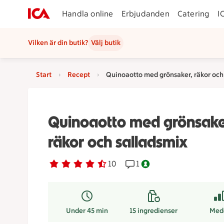
Handla online
Erbjudanden
Catering
I
Vilken är din butik?
Välj butik
Start
Recept
Quinoaotto med grönsaker, räkor och
Quinoaotto med grönsake
räkor och salladsmix
Betyg 4.3 av 5.
10 personer har röstat
10
Receptet har 1 kommentar
1
Nyckelhålsmärkt.
Under 45 min
15
ingredienser
Med