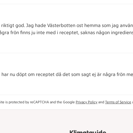
ch riktigt god. Jag hade Västerbotten ost hemma som jag använ
gra frön finns ju inte med i receptet, saknas någon ingredien
 Vi har nu döpt om receptet då det som sagt ej är några frön m
site is protected by reCAPTCHA and the Google
Privacy Policy
and
Terms of Service
a
Klimatguide