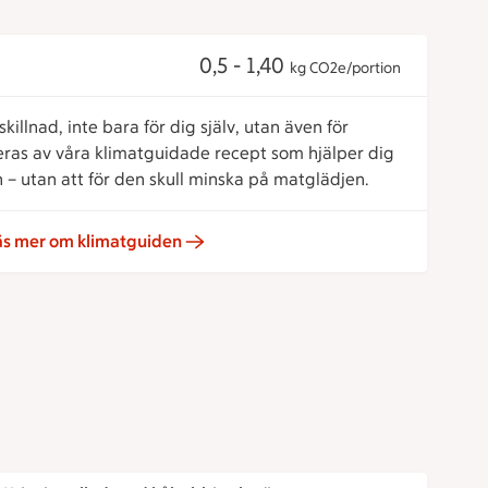
0,5 - 1,40
kg CO2e/portion
killnad, inte bara för dig själv, utan även för
reras av våra klimatguidade recept som hjälper dig
 – utan att för den skull minska på matglädjen.
äs mer om klimatguiden
ch tomater
Krispig sallad med kålrabbi och päron