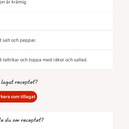
ton är krämig.
 salt och peppar.
tallrikar och toppa med räkor och sallad.
 lagat receptet?
kera som tillagat
te du om receptet?