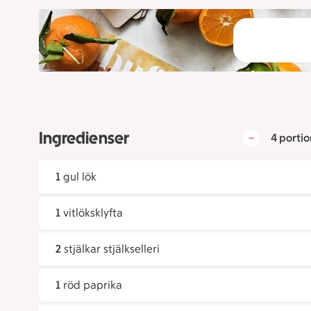
Ingredienser
4 portio
1
gul lök
1
vitlöksklyfta
2
stjälkar stjälkselleri
1
röd paprika