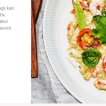
dags kan
iv.
äkor
vorit.