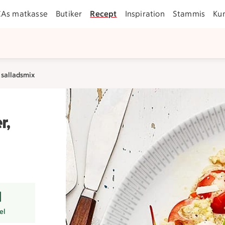
CAs matkasse
Butiker
Recept
Inspiration
Stammis
Ku
 salladsmix
r,
er
el