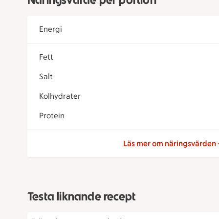
Energi
Fett
Salt
Kolhydrater
Protein
Läs mer om näringsvärden
Testa liknande recept
Frö- och grynotto med grönt