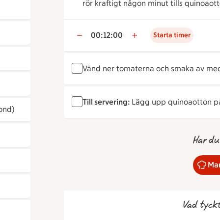
rör kraftigt någon minut tills quinoaot
00:12:00
Starta timer
Vänd ner tomaterna och smaka av med
Till servering:
Lägg upp quinoaotton på 
fond)
Har du
Mar
Vad tyck