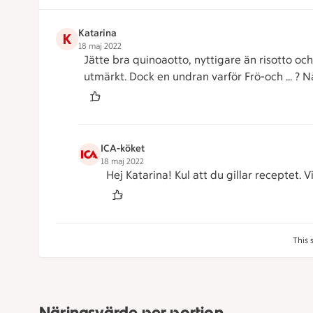
Katarina
K
18 maj 2022
Jätte bra quinoaotto, nyttigare än risotto o
utmärkt. Dock en undran varför Frö-och … ? Nå
ICA-köket
18 maj 2022
Hej Katarina! Kul att du gillar receptet.
This 
Näringsvärde per portion