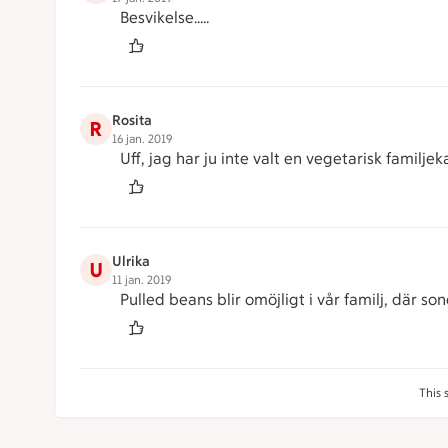
Besvikelse.....
Rosita
R
16 jan. 2019
Uff, jag har ju inte valt en vegetarisk familjekas
Ulrika
U
11 jan. 2019
Pulled beans blir omöjligt i vår familj, där son
This 