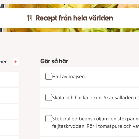
Gör så här
ner
Häll av majsen.
Skala och hacka löken. Skär salladen i 
Stek pulled beans i oljan i en stekpa
faijtaskryddan. Rör i tomatpuré och vat