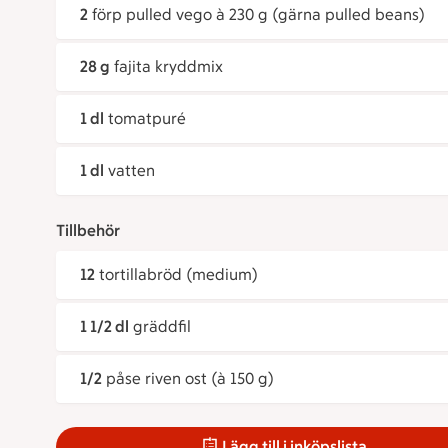
2
förp pulled vego à 230 g (gärna pulled beans)
28 g
fajita kryddmix
1 dl
tomatpuré
1 dl
vatten
Tillbehör
12
tortillabröd (medium)
1 1/2 dl
gräddfil
1/2
påse riven ost (à 150 g)
Lägg till i inköpslista