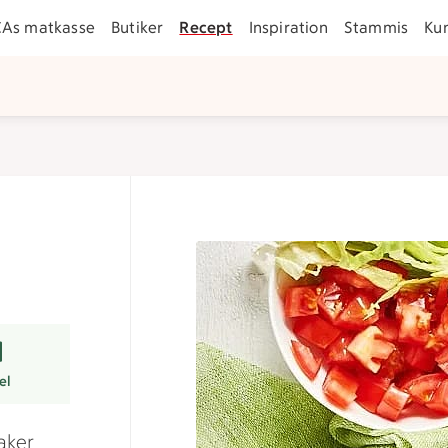
CAs matkasse
Butiker
Recept
Inspiration
Stammis
Ku
er
el
aker