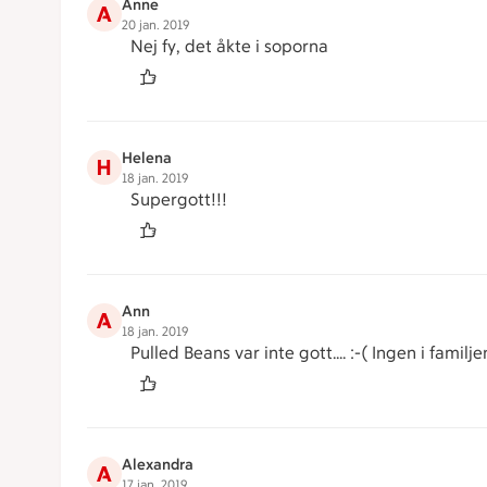
Anne
A
20 jan. 2019
Nej fy, det åkte i soporna
Helena
H
18 jan. 2019
Supergott!!!
Ann
A
18 jan. 2019
Pulled Beans var inte gott.... :-( Ingen i familj
Alexandra
A
17 jan. 2019