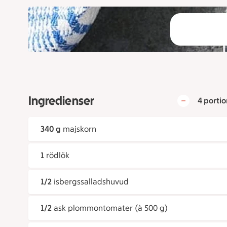
Ingredienser
4 portio
340 g
majskorn
1
rödlök
1/2
isbergssalladshuvud
1/2
ask plommontomater (à 500 g)