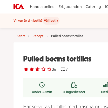
Handla online
Erbjudanden
Catering
I
Vilken är din butik?
Välj butik
Start
Recept
Pulled beans tortillas
Pulled beans tortillas
Betyg 2.6 av 5.
36 personer har röstat
36
Receptet har 7 kommentar
7
Under 30 min
11
ingredienser
Med
Här serveras tortillas med fräscha gröns