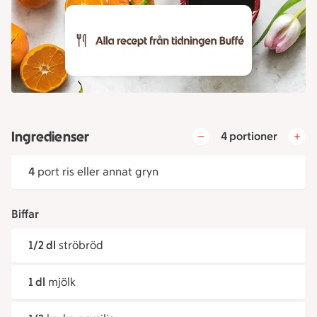
Ingredienser
4 portioner
4
port ris eller annat gryn
Biffar
1/2 dl
ströbröd
1 dl
mjölk