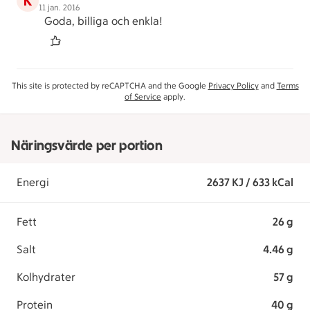
K
11 jan. 2016
Goda, billiga och enkla!
This site is protected by reCAPTCHA and the Google
Privacy Policy
and
Terms
of Service
apply.
Näringsvärde per portion
Energi
2637 KJ / 633 kCal
Fett
26 g
Salt
4.46 g
Kolhydrater
57 g
Protein
40 g