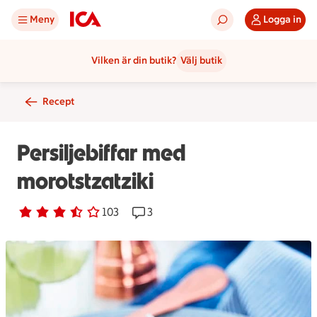
Meny
Logga in
Vilken är din butik?
Välj butik
Recept
Persiljebiffar med
morotstzatziki
Betyg 3.1 av 5.
103 personer har röstat
103
Receptet har 3 kommentarer
3