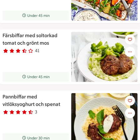
Receptet tar Under 45 min att tillaga
Under 45 min
Färsbiffar med soltorkad
Färsbiffar med soltorkad tom
tomat och grönt mos
41
Betyg 3.2 av 5.
41 personer har röstat
Receptet tar Under 45 min att tillaga
Under 45 min
Pannbiffar med
Pannbiffar med vitlöksyoghurt
vitlöksyoghurt och spenat
3
Betyg 4.3 av 5.
3 personer har röstat
Receptet tar Under 30 min att tillaga
Under 30 min