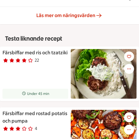
Läs mer om näringsvärden
Testa liknande recept
Färsbiffar med ris och tzatziki
Färsbiffar med ris och tzatziki
22
Betyg 3.8 av 5.
22 personer har röstat
Receptet tar Under 45 min att tillaga
Under 45 min
Färsbiffar med rostad potatis
Färsbiffar med rostad potati
och pumpa
4
Betyg 2.8 av 5.
4 personer har röstat