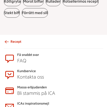
Köttgryta
Morot biffar
Rullader
Rotsellerimos recept
Stekt biff
Förrätt med sill
Recept
Sidfot
Få snabbt svar
FAQ
Kundservice
Kontakta oss
Massa erbjudanden
Bli stammis på ICA
ICAs inspirationsmejl