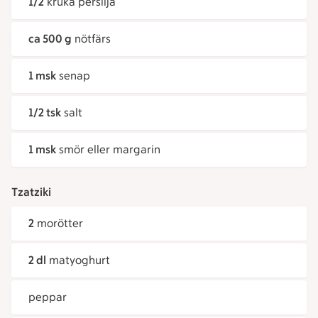
1/2
kruka persilja
ca 500 g
nötfärs
1 msk
senap
1/2 tsk
salt
1 msk
smör eller margarin
Tzatziki
2
morötter
2 dl
matyoghurt
peppar