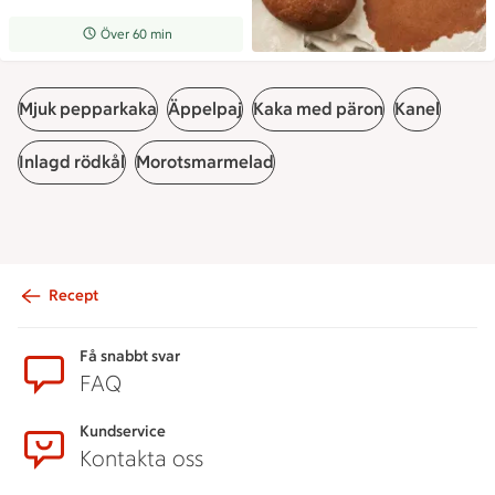
Receptet tar Över 60 min att tillaga
Över 60 min
Mjuk pepparkaka
Äppelpaj
Kaka med päron
Kanel
Inlagd rödkål
Morotsmarmelad
Recept
Sidfot
Få snabbt svar
FAQ
Kundservice
Kontakta oss