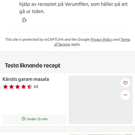
hjälp av receptet på Verumfilen, som håller på att
gå ur tiden.
This site is protected by reCAPTCHA and the Google
Privacy Policy
and
Terms
of Service
apply.
Testa liknande recept
Kärstis garam masala
Skål på ett bord med kryddbla
64
Betyg 4.6 av 5.
64 personer har röstat
Receptet tar Under 15 min att tillaga
Under 15 min