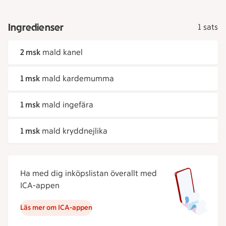
Ingredienser
1 sats
2 msk
mald kanel
1 msk
mald kardemumma
1 msk
mald ingefära
1 msk
mald kryddnejlika
Ha med dig inköpslistan överallt med
ICA-appen
Läs mer om ICA-appen