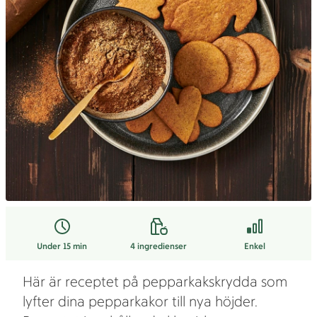
Under 15 min
4
ingredienser
Enkel
Här är receptet på pepparkakskrydda som
lyfter dina pepparkakor till nya höjder.