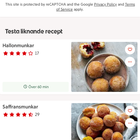
This site is protected by reCAPTCHA and the Google
Privacy Policy
and
Terms
of Service
apply.
Testa liknande recept
Hallonmunkar
Hallonmunkar
17
Betyg 4 av 5.
17 personer har röstat
Receptet tar Över 60 min att tillaga
Över 60 min
Saffransmunkar
Saffransmunkar
29
Betyg 4.4 av 5.
29 personer har röstat