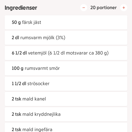
Ingredienser
20 portioner
50 g
färsk jäst
2 dl
rumsvarm mjölk (3%)
6 1/2 dl
vetemjöl (6 1/2 dl motsvarar ca 380 g)
100 g
rumsvarmt smör
1 1/2 dl
strösocker
2 tsk
mald kanel
2 tsk
mald kryddnejlika
2 tsk
mald ingefära