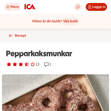
Meny
Logga in
Vilken är din butik?
Välj butik
Recept
Pepparkaksmunkar
Betyg 3.2 av 5.
13 personer har röstat
13
Receptet har 1 kommentarer
1