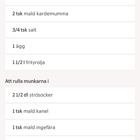
2 tsk
mald kardemumma
3/4 tsk
salt
1
ägg
1 1/2 l
frityrolja
Att rulla munkarna i
2 1/2 dl
strösocker
1 tsk
mald kanel
1 tsk
mald ingefära