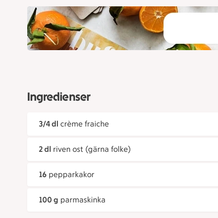
Ingredienser
3/4 dl
crème fraiche
2 dl
riven ost (gärna folke)
16
pepparkakor
100 g
parmaskinka