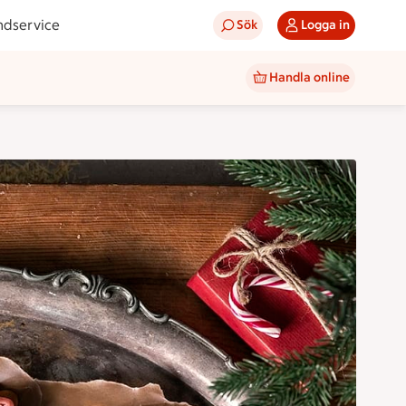
ndservice
Sök
Logga in
Handla online