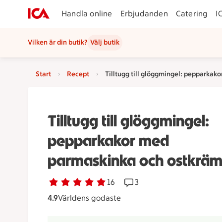
Handla online
Erbjudanden
Catering
I
Vilken är din butik?
Välj butik
Start
Recept
Tilltugg till glöggmingel: pepparka
Tilltugg till glöggmingel:
pepparkakor med
parmaskinka och ostkrä
Betyg 4.9 av 5.
16 personer har röstat
16
Receptet har 3 kommentar
3
4.9
Världens godaste