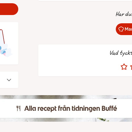
Har du
Mar
Vad tyck