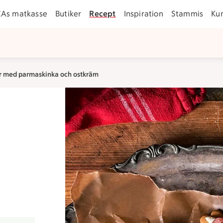
CAs matkasse
Butiker
Recept
Inspiration
Stammis
Ku
kor med parmaskinka och ostkräm
m
er