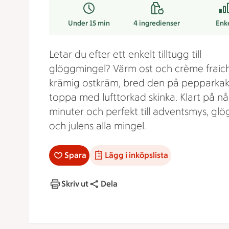
Under 15 min
4
ingredienser
Enk
Letar du efter ett enkelt tilltugg till
glöggmingel? Värm ost och crème fraiche
krämig ostkräm, bred den på pepparka
toppa med lufttorkad skinka. Klart på n
minuter och perfekt till adventsmys, glö
och julens alla mingel.
Spara
Lägg i inköpslista
Skriv ut
Dela