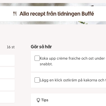
Gör så här
16 st
Koka upp crème fraiche och ost under om
snabbt.
Lägg en klick ostkräm på kakorna och 
Tips