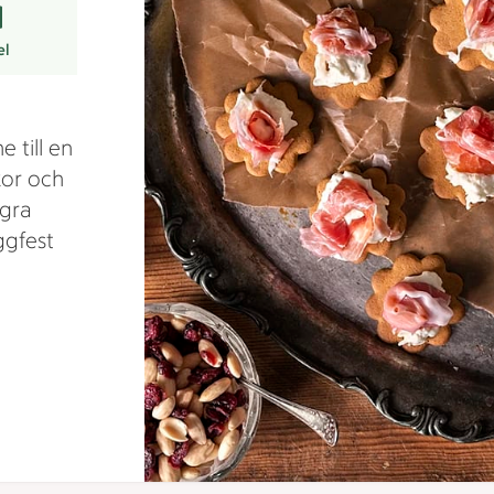
el
 till en
kor och
ågra
ggfest