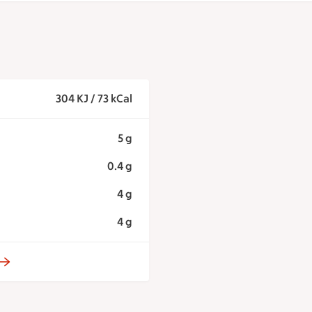
304 KJ / 73 kCal
5 g
0.4 g
4 g
4 g