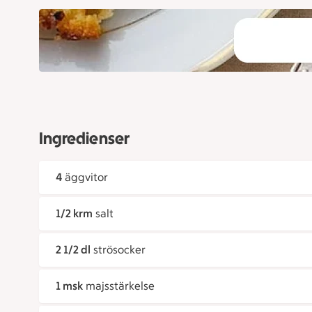
Ingredienser
4
äggvitor
1/2 krm
salt
2 1/2 dl
strösocker
1 msk
majsstärkelse