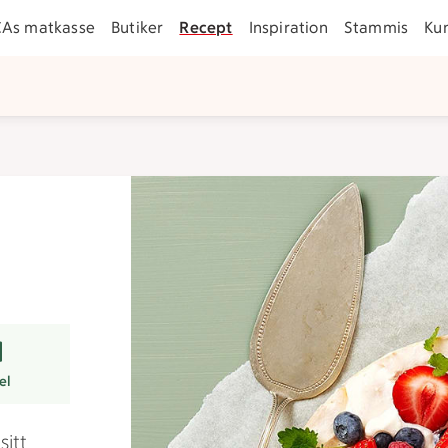
CAs matkasse
Butiker
Recept
Inspiration
Stammis
Ku
arer
el
sitt