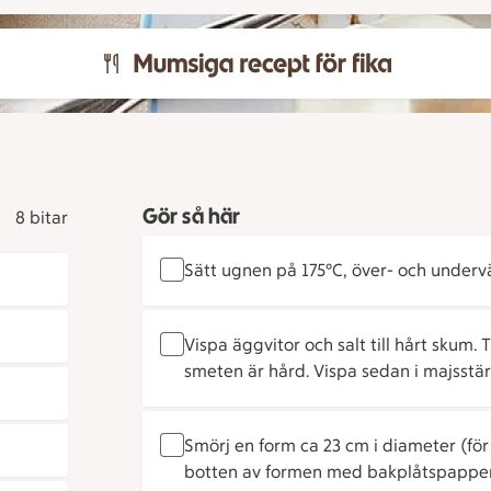
Gör så här
8 bitar
Sätt ugnen på 175°C, över- och underv
Vispa äggvitor och salt till hårt skum. Ti
smeten är hård. Vispa sedan i majsstärk
Smörj en form ca 23 cm i diameter (för 
botten av formen med bakplåtspapper. 