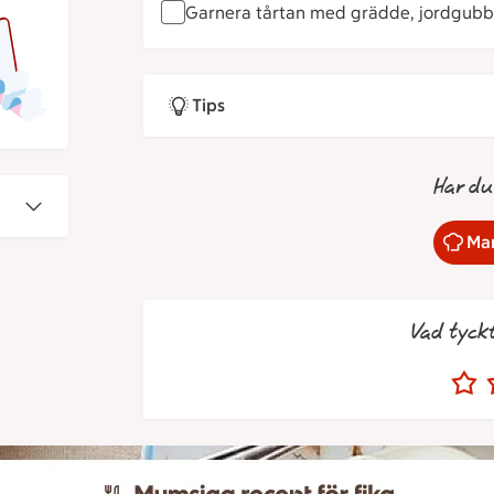
Garnera tårtan med grädde, jordgubbar
Tips
Har du
Mar
Vad tyck