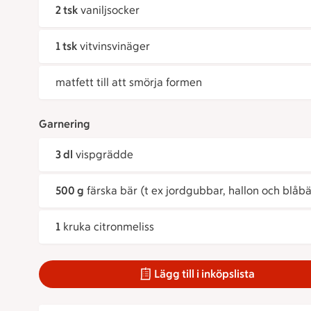
2 tsk
vaniljsocker
1 tsk
vitvinsvinäger
matfett till att smörja formen
Garnering
3 dl
vispgrädde
500 g
färska bär (t ex jordgubbar, hallon och blåbä
1
kruka citronmeliss
Lägg till i inköpslista