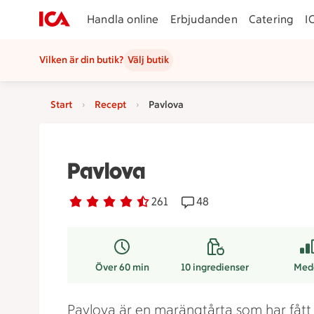
Handla online
Erbjudanden
Catering
I
Vilken är din butik?
Välj butik
Start
Recept
Pavlova
Pavlova
Betyg 4.2 av 5.
261 personer har röstat
261
Receptet har 48 komment
48
Över 60 min
10
ingredienser
Med
Pavlova är en marängtårta som har fått 