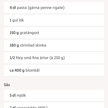
4 dl
pasta (gärna penne rigate)
1
gul lök
150 g
gratängost
180 g
strimlad skinka
1/2
förp små fina ärtor (à 250 g)
ca 400 g
blomkål
Sås
5 dl
mjölk
2 dl
vispgrädde (40%)