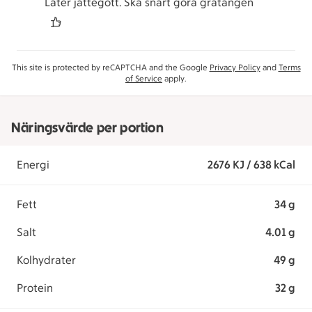
Låter jättegott. Ska snart göra gratängen
This site is protected by reCAPTCHA and the Google
Privacy Policy
and
Terms
of Service
apply.
Näringsvärde per portion
Energi
2676 KJ / 638 kCal
Fett
34 g
Salt
4.01 g
Kolhydrater
49 g
Protein
32 g