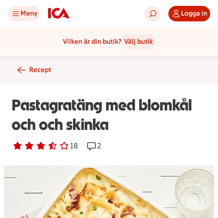
Meny
Logga in
Vilken är din butik?
Välj butik
Recept
Pastagratäng med blomkål
och och skinka
Betyg 3.2 av 5.
18 personer har röstat
18
Receptet har 2 kommentarer
2