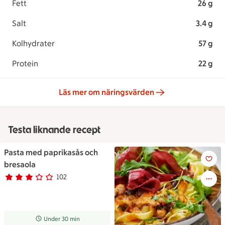
Fett
26 g
Salt
3.4 g
Kolhydrater
57 g
Protein
22 g
Läs mer om näringsvärden
Testa liknande recept
Pasta med paprikasås och
Pasta med paprikasås och bre
bresaola
102
Betyg 3 av 5.
102 personer har röstat
Receptet tar Under 30 min att tillaga
Under 30 min