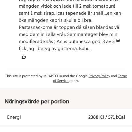
mängden vitlök och lade till 2 msk tomatpuré
samt 1 msk sirap. Icas tapenade är snäll …en kan
öka mängden kapris..skulle bli bra.
Pastasnäckorna är toppen då såsen blandas väl
med dem in i alla vrår. Sammantaget blev min
modifierade sås ; Anns putanesca god. 3 av 5 🌟
fick jag i betyg av gästerna. Buhu.
This site is protected by reCAPTCHA and the Google
Privacy Policy
and
Terms
of Service
apply.
Näringsvärde per portion
Energi
2388 KJ / 571 kCal