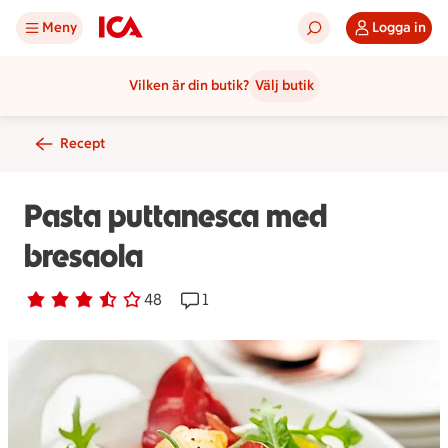
Meny
Logga in
Vilken är din butik?
Välj butik
Recept
Pasta puttanesca med
bresaola
Betyg 3.2 av 5.
48 personer har röstat
48
Receptet har 1 kommentarer
1