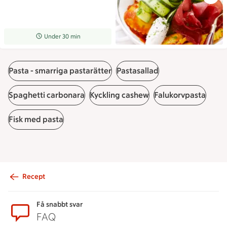
Receptet tar Under 30 min att tillaga
Under 30 min
Pasta - smarriga pastarätter
Pastasallad
Spaghetti carbonara
Kyckling cashew
Falukorvpasta
Fisk med pasta
Recept
Sidfot
Få snabbt svar
FAQ