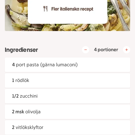
Ingredienser
4 portioner
4
port pasta (gärna lumaconi)
1
rödlök
1/2
zucchini
2 msk
olivolja
2
vitlöksklyftor