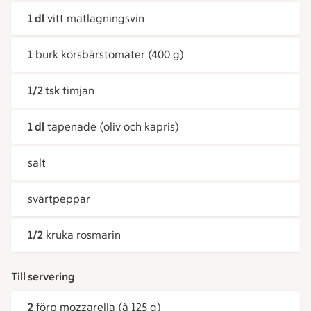
1 dl
vitt matlagningsvin
1
burk körsbärstomater (400 g)
1/2 tsk
timjan
1 dl
tapenade (oliv och kapris)
salt
svartpeppar
1/2
kruka rosmarin
Till servering
2
förp mozzarella (à 125 g)