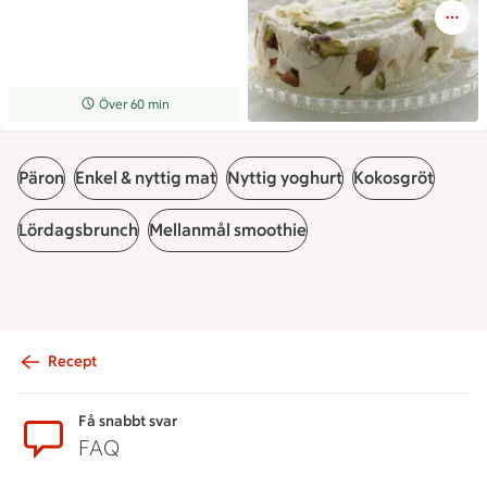
Receptet tar Över 60 min att tillaga
Över 60 min
Päron
Enkel & nyttig mat
Nyttig yoghurt
Kokosgröt
Lördagsbrunch
Mellanmål smoothie
Recept
Sidfot
Få snabbt svar
FAQ