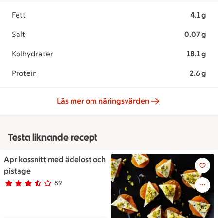
Fett
4.1 g
Salt
0.07 g
Kolhydrater
18.1 g
Protein
2.6 g
Läs mer om näringsvärden
Testa liknande recept
Aprikossnitt med ädelost och
Aprikossnitt med ädelost och 
pistage
89
Betyg 3.1 av 5.
89 personer har röstat