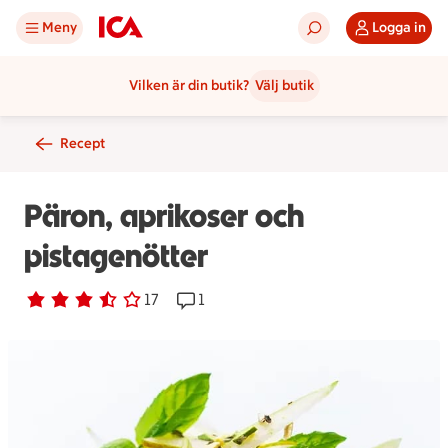
Meny
Logga in
Vilken är din butik?
Välj butik
Recept
Päron, aprikoser och
pistagenötter
Betyg 3.2 av 5.
17 personer har röstat
17
Receptet har 1 kommentarer
1