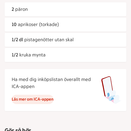
2
päron
10
aprikoser (torkade)
1/2 dl
pistagenötter utan skal
1/2
kruka mynta
Ha med dig inköpslistan överallt med
ICA-appen
Läs mer om ICA-appen
Gör så här