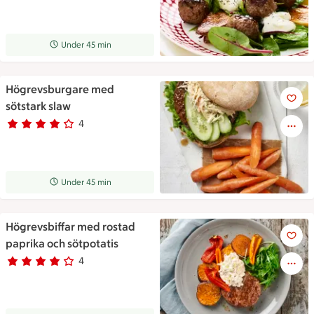
Receptet tar Under 45 min att tillaga
Under 45 min
Högrevsburgare med
Högrevsburgare med sötstark
sötstark slaw
4
Betyg 4 av 5.
4 personer har röstat
Receptet tar Under 45 min att tillaga
Under 45 min
Högrevsbiffar med rostad
Högrevsbiffar med rostad papr
paprika och sötpotatis
4
Betyg 3.8 av 5.
4 personer har röstat