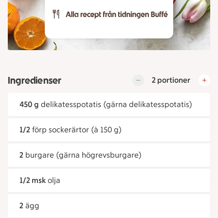
Ingredienser
2 portioner
450 g
delikatesspotatis (gärna delikatesspotatis)
1/2
förp sockerärtor (à 150 g)
2
burgare (gärna högrevsburgare)
1/2 msk
olja
2
ägg