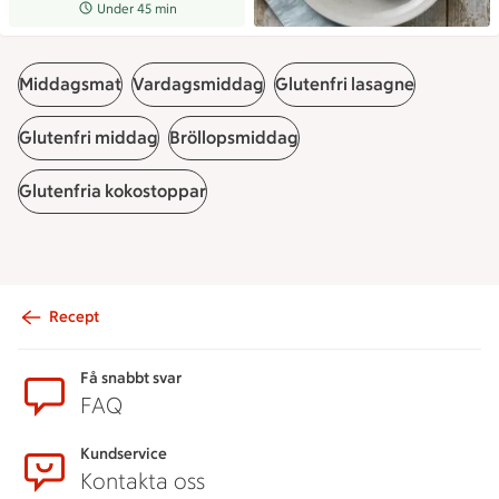
Receptet tar Under 45 min att tillaga
Under 45 min
Middagsmat
Vardagsmiddag
Glutenfri lasagne
Glutenfri middag
Bröllopsmiddag
Glutenfria kokostoppar
Recept
Sidfot
Få snabbt svar
FAQ
Kundservice
Kontakta oss