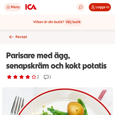
Meny
Logga in
Vilken är din butik?
Välj butik
Recept
Parisare med ägg,
senapskräm och kokt potatis
Betyg 4 av 5.
2 personer har röstat
2
Receptet har 1 kommentarer
1