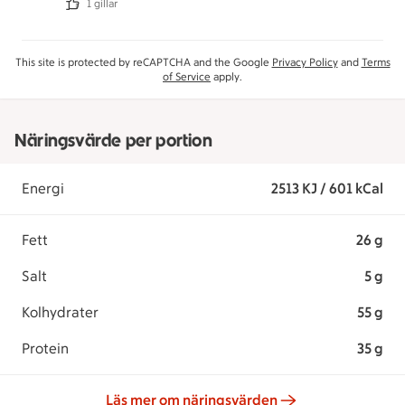
1 gillar
This site is protected by reCAPTCHA and the Google
Privacy Policy
and
Terms
of Service
apply.
Näringsvärde per portion
Energi
2513 KJ / 601 kCal
Fett
26 g
Salt
5 g
Kolhydrater
55 g
Protein
35 g
Läs mer om näringsvärden