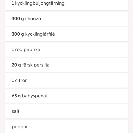
1
kycklingbuljongtärning
300 g
chorizo
300 g
kycklinglårfilé
1
röd paprika
20 g
färsk persilja
1
citron
65 g
babyspenat
salt
peppar