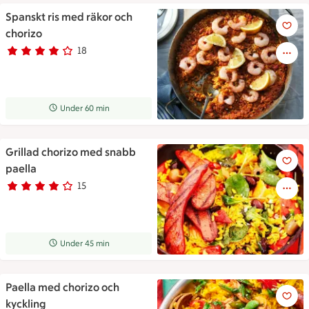
Spanskt ris med räkor och
En traktörpanna fylld med tom
chorizo
18
Betyg 4 av 5.
18 personer har röstat
Receptet tar Under 60 min att tillaga
Under 60 min
Grillad chorizo med snabb
Grillad chorizo med snabb pae
paella
15
Betyg 3.8 av 5.
15 personer har röstat
Receptet tar Under 45 min att tillaga
Under 45 min
Paella med chorizo och
Paella med chorizo och kyckli
kyckling