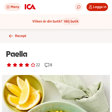
Meny
Logga in
Vilken är din butik?
Välj butik
Recept
Paella
Betyg 3.9 av 5.
22 personer har röstat
22
Receptet har 8 kommentarer
8