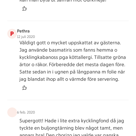
Pethra
P
12 juli 2020
Väldigt gott o mycket uppskattat av gästerna.
Jag använde basmatiris som fanns hemma o
kycklingkabanoss pga köttallergi. Tillsatte gröna
ärtor o räkor. Förberedde det mesta dagen före.
Satte sedan in i ugnen på långpanna m folie när
jag blandat ihop allt o värmde före servering.
6 feb. 2020
Supergott! Hade i lite extra kycklingfond då jag
tyckte en buljongtärning blev något tamt, men
annars bra! Den chorizo jag valde var ganska