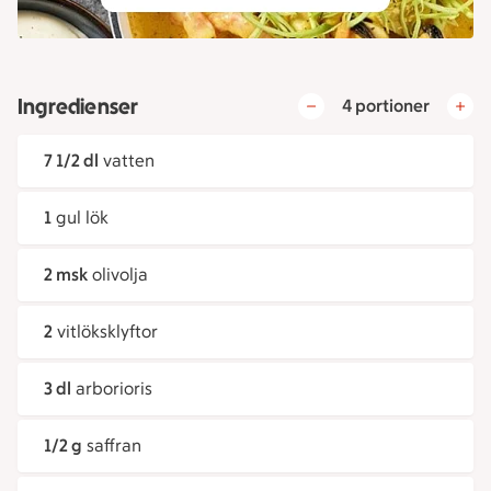
Ingredienser
4 portioner
7 1/2 dl
vatten
1
gul lök
2 msk
olivolja
2
vitlöksklyftor
3 dl
arborioris
1/2 g
saffran