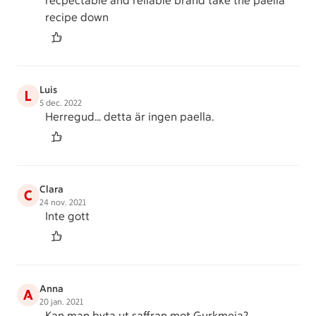
recpectable and reliable brand take the paella
recipe down
Luis
L
5 dec. 2022
Herregud... detta är ingen paella.
Clara
C
24 nov. 2021
Inte gott
Anna
A
20 jan. 2021
Kan man byta ut saffran mot Gurkmeja?