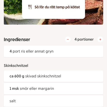
Ingredienser
4 portioner
4
port ris eller annat gryn
Skinkschnitzel
ca 600 g
skivad skinkschnitzel
1 msk
smör eller margarin
salt