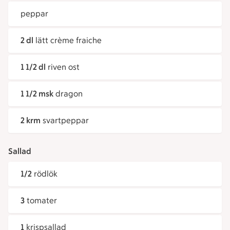
peppar
2 dl
lätt crème fraiche
1 1/2 dl
riven ost
1 1/2 msk
dragon
2 krm
svartpeppar
Sallad
1/2
rödlök
3
tomater
1
krispsallad