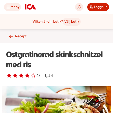
Meny
Logga in
Vilken är din butik?
Välj butik
Recept
Ostgratinerad skinkschnitzel
med ris
Betyg 3.8 av 5.
43 personer har röstat
43
Receptet har 4 kommentarer
4