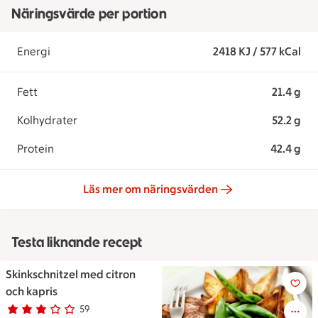
Näringsvärde per portion
Energi
2418 KJ / 577 kCal
Fett
21.4 g
Kolhydrater
52.2 g
Protein
42.4 g
Läs mer om näringsvärden
Testa liknande recept
Skinkschnitzel med citron
Skinkschnitzel med citron och 
och kapris
59
Betyg 3 av 5.
59 personer har röstat