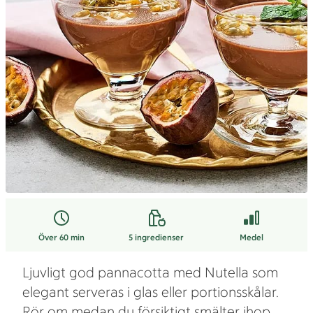
Över 60 min
5
ingredienser
Medel
Ljuvligt god pannacotta med Nutella som
elegant serveras i glas eller portionsskålar.
Rör om medan du försiktigt smälter ihop