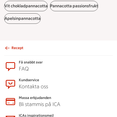
Vit chokladpannacotta
Pannacotta passionsfrukt
Apelsinpannacotta
Recept
Sidfot
Få snabbt svar
FAQ
Kundservice
Kontakta oss
Massa erbjudanden
Bli stammis på ICA
ICAs inspirationsmejl