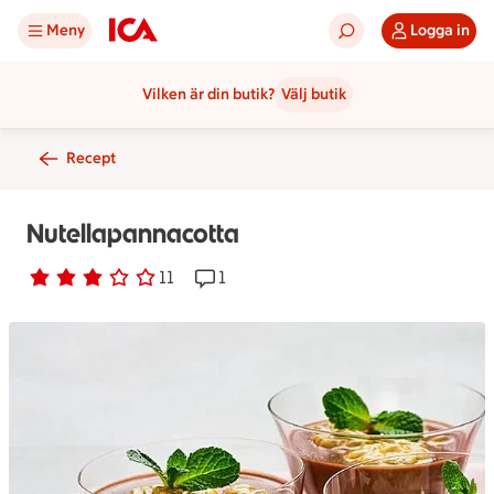
Meny
Logga in
Vilken är din butik?
Välj butik
Recept
Nutellapannacotta
Betyg 2.8 av 5.
11 personer har röstat
11
Receptet har 1 kommentarer
1