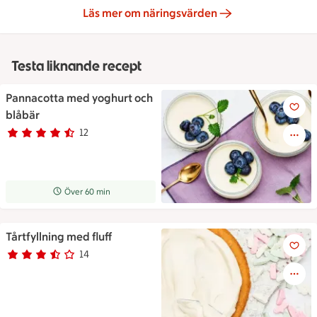
Läs mer om näringsvärden
Testa liknande recept
Pannacotta med yoghurt och
Pannacotta med yoghurt och 
blåbär
12
Betyg 4.3 av 5.
12 personer har röstat
Receptet tar Över 60 min att tillaga
Över 60 min
Tårtfyllning med fluff
Tårtfyllning med fluff
14
Betyg 3.7 av 5.
14 personer har röstat