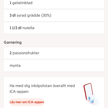
1
gelatinblad
3 dl
syrad grädde (30%)
1 1/2 dl
nutella
Garnering
2
passionsfrukter
mynta
Ha med dig inköpslistan överallt med
ICA-appen
Läs mer om ICA-appen