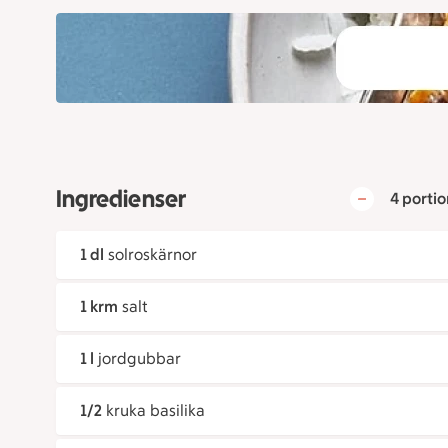
Ingredienser
4 portio
1 dl
solroskärnor
1 krm
salt
1 l
jordgubbar
1/2
kruka basilika