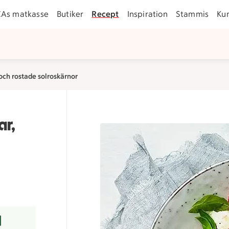
CAs matkasse
Butiker
Recept
Inspiration
Stammis
Ku
och rostade solroskärnor
ar,
r