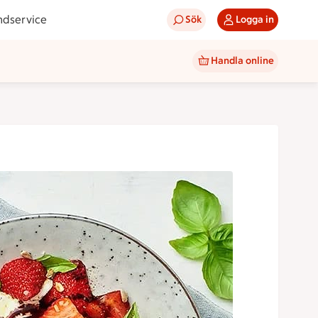
ndservice
Sök
Logga in
Handla online