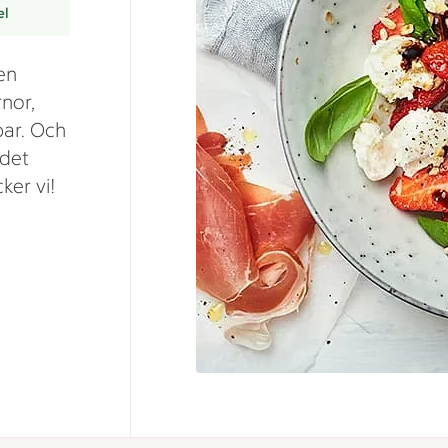
el
en
nor,
bar. Och
 det
ker vi!