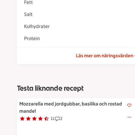
Fett
Salt
Kolhydrater
Protein
Läs mer om näringsvärden
Testa liknande recept
Mozzarella med jordgubbar, basilika och rostad mand
Mozzarella med jordgubbar, basilika och rostad
mandel
11
2
Betyg 4.7 av 5.
11 personer har röstat
Receptet har 2 kommentarer