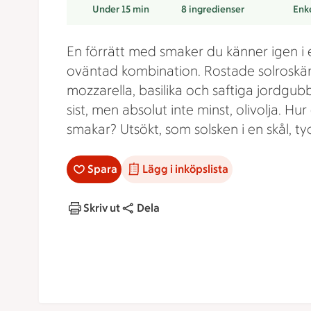
Under 15 min
8
ingredienser
Enk
En förrätt med smaker du känner igen i 
oväntad kombination. Rostade solroskär
mozzarella, basilika och saftiga jordgub
sist, men absolut inte minst, olivolja. Hur
smakar? Utsökt, som solsken i en skål, tyc
Spara
Lägg i inköpslista
Skriv ut
Dela