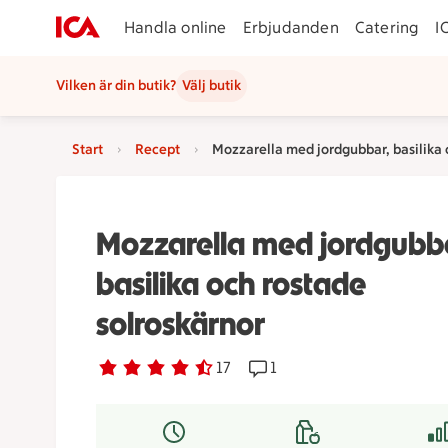
Handla online
Erbjudanden
Catering
I
Vilken är din butik?
Välj butik
Start
Recept
Mozzarella med jordgubbar, basilika 
Mozzarella med jordgubb
basilika och rostade
solroskärnor
Betyg 4.3 av 5.
17 personer har röstat
17
Receptet har 1 kommentare
1