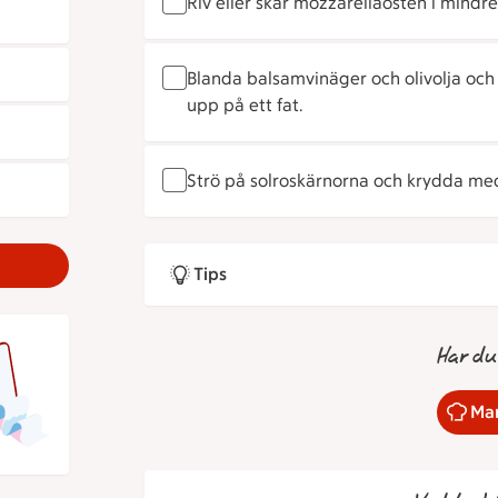
Riv eller skär mozzarellaosten i mindre 
Blanda balsamvinäger och olivolja och
upp på ett fat.
Strö på solroskärnorna och krydda me
Tips
Har du
Mar