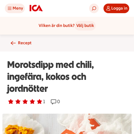
Meny
Logga in
Vilken är din butik?
Välj butik
Recept
Morotsdipp med chili,
ingefära, kokos och
jordnötter
Betyg 5 av 5.
1 personer har röstat
1
Receptet har 0 kommentarer
0