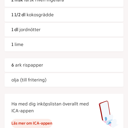
1 1/2 dl
kokosgrädde
1 dl
jordnötter
1
lime
6
ark rispapper
olja (till fritering)
Ha med dig inköpslistan överallt med
ICA-appen
Läs mer om ICA-appen