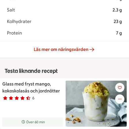
Salt
2.3 g
Kolhydrater
23 g
Protein
7 g
Läs mer om näringsvärden
Testa liknande recept
Glass med fryst mango,
En hög skål på ett fat fylld m
kokoskolasås och jordnötter
6
Betyg 4.3 av 5.
6 personer har röstat
Receptet tar Över 60 min att tillaga
Över 60 min