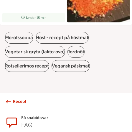
Receptet tar Under 15 min att tillaga
Under 15 min
Morotssoppa
Höst - recept på höstmat
Vegetarisk gryta (lakto-ovo)
Jordnöt
Rotsellerimos recept
Vegansk påskmat
Recept
Sidfot
Få snabbt svar
FAQ