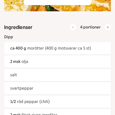
Ingredienser
4 portioner
Dipp
ca 400 g
morötter (400 g motsvarar ca 5 st)
2 msk
olja
salt
svartpeppar
1/2
röd peppar (chili)
2 msk
färsk riven ingefära