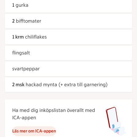
1
gurka
2
bifftomater
1 krm
chiliflakes
flingsalt
svartpeppar
2 msk
hackad mynta (+ extra till garnering)
Ha med dig inköpslistan överallt med
ICA-appen
Läs mer om ICA-appen