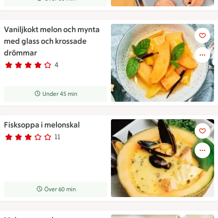
Vaniljkokt melon och mynta
Vaniljkokt melon och mynta 
med glass och krossade
drömmar
4
Betyg 4 av 5.
4 personer har röstat
Receptet tar Under 45 min att tillaga
Under 45 min
Fisksoppa i melonskal
Fisksoppa i melonskal
11
Betyg 3 av 5.
11 personer har röstat
Receptet tar Över 60 min att tillaga
Över 60 min