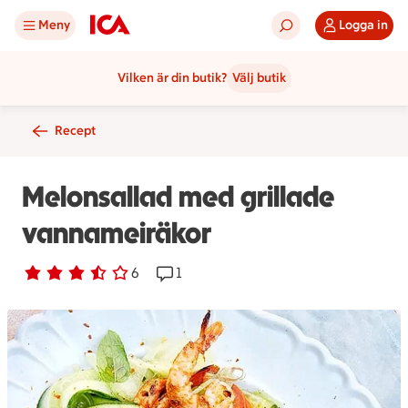
Meny
Logga in
Vilken är din butik?
Välj butik
Recept
Melonsallad med grillade
vannameiräkor
Betyg 3.3 av 5.
6 personer har röstat
6
Receptet har 1 kommentarer
1