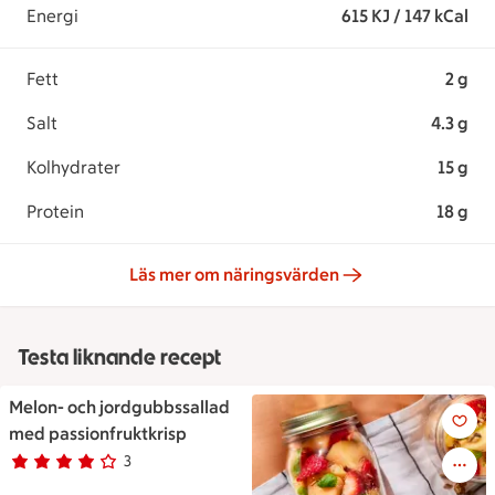
Energi
615 KJ / 147 kCal
Fett
2 g
Salt
4.3 g
Kolhydrater
15 g
Protein
18 g
Läs mer om näringsvärden
Testa liknande recept
Melon- och jordgubbssallad
Melon- och jordgubbssallad m
med passionfruktkrisp
3
Betyg 4 av 5.
3 personer har röstat