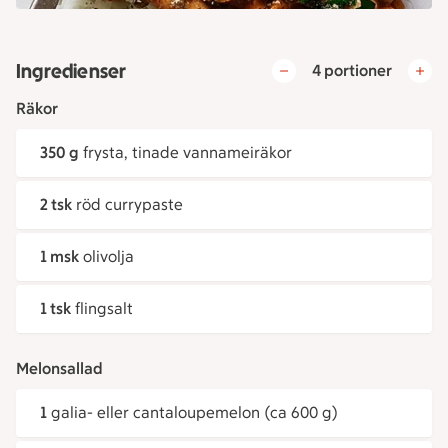
Ingredienser
4 portioner
Räkor
350 g
frysta, tinade vannameiräkor
2 tsk
röd currypaste
1 msk
olivolja
1 tsk
flingsalt
Melonsallad
1
galia- eller cantaloupemelon (ca 600 g)