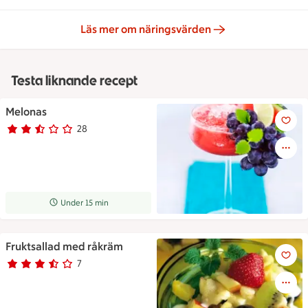
Läs mer om näringsvärden
Testa liknande recept
Melonas
Melonas
28
Betyg 2.1 av 5.
28 personer har röstat
Receptet tar Under 15 min att tillaga
Under 15 min
Fruktsallad med råkräm
Fruktsallad med råkräm
7
Betyg 3.4 av 5.
7 personer har röstat