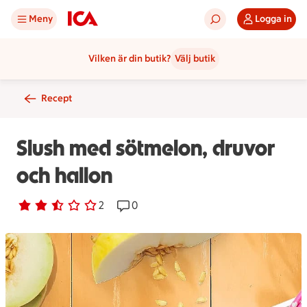
Meny
Logga in
Vilken är din butik?
Välj butik
Recept
Slush med sötmelon, druvor
och hallon
Betyg 2.5 av 5.
2 personer har röstat
2
Receptet har 0 kommentarer
0