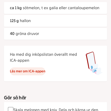
ca 1 kg
sötmelon, t ex galia eller cantaloupemelon
125 g
hallon
40
gröna druvor
Ha med dig inköpslistan överallt med
ICA-appen
Läs mer om ICA-appen
Gör så här
Skala melonen med kniv. Dela och kärna ur den.