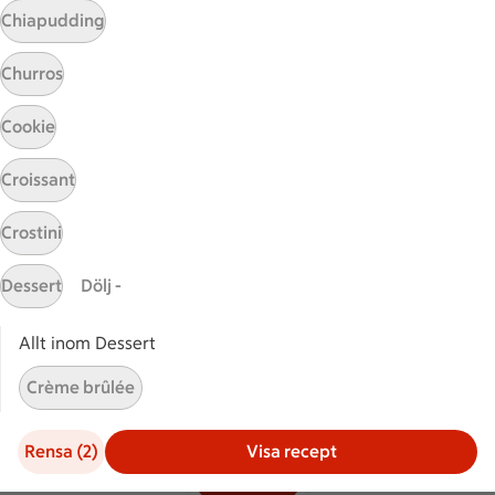
Chiapudding
Hållbarhet
Churros
ICA Stiftelsen
En god morgondag
Cookie
Kundservice
Croissant
Reklamera
Crostini
Återkallelser
Spärra eller beställ nytt ICA-kort
Dessert
Dölj -
Behandling av personuppgifter
Hantera cookies
Allt inom Dessert
Crème brûlée
Kolonnvägen 20, 169 70 Solna
Crème caramel
Rensa (2)
Visa recept
Filter (2)
Fondant