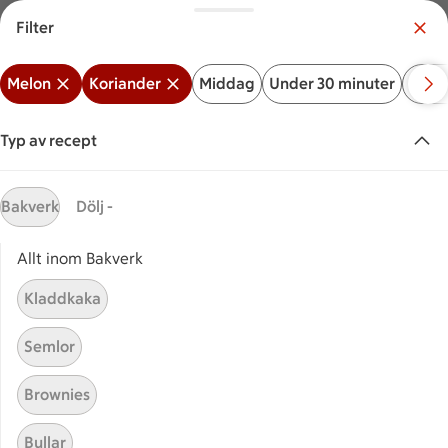
Filter
Meny
Logga in
Melon
Koriander
Middag
Under 30 minuter
Bakv
Vilken är din butik?
Välj butik
Typ av recept
Start
Melon koriander
Bakverk
Dölj -
Allt inom Bakverk
Sök ingrediens eller recept
Inga förslag
Sök
Kladdkaka
Melon
Koriander
Middag
Under 30 minuter
Ba
Semlor
Recept
Visar 8 stycken
(8)
Sortera
Brownies
Bullar
Kyckling i kokosmjölk med
Kyckling i kokosmjölk med gr