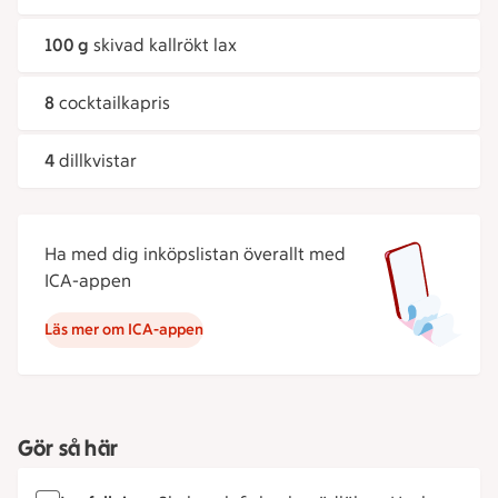
100 g
skivad kallrökt lax
8
cocktailkapris
4
dillkvistar
Ha med dig inköpslistan överallt med
ICA-appen
Läs mer om ICA-appen
Gör så här