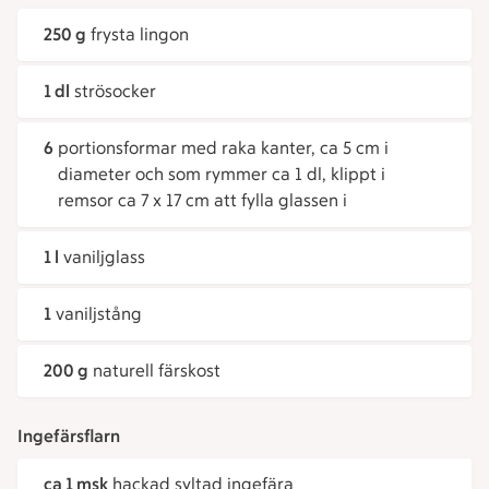
250 g
frysta lingon
1 dl
strösocker
6
portionsformar med raka kanter, ca 5 cm i
diameter och som rymmer ca 1 dl, klippt i
remsor ca 7 x 17 cm att fylla glassen i
1 l
vaniljglass
1
vaniljstång
200 g
naturell färskost
Ingefärsflarn
ca 1 msk
hackad syltad ingefära