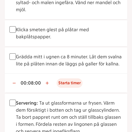
syltad- och malen ingefära. Vänd ner mandel och
mjöl.
Klicka smeten glest på plåtar med
bakplåtspapper.
Grädda mitt i ugnen ca 8 minuter. Låt dem svalna
lite på plåten innan de läggs på galler för kallna.
00:08:00
Starta timer
Servering:
Ta ut glassformarna ur frysen. Värm
dem försiktigt i botten och tag ur glasscylindern.
Ta bort pappret runt om och ställ tillbaks glassen
i formen. Fördela resten av lingonen på glassen
och servera med ingefärsflarn.