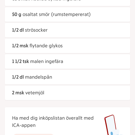
50 g
osaltat smör (rumstempererat)
1/2 dl
strösocker
1/2 msk
flytande glykos
1 1/2 tsk
malen ingefära
1/2 dl
mandelspån
2 msk
vetemjöl
Ha med dig inköpslistan överallt med
ICA-appen