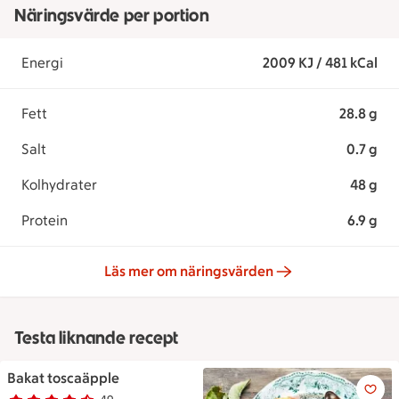
Näringsvärde per portion
Energi
2009 KJ / 481 kCal
Fett
28.8 g
Salt
0.7 g
Kolhydrater
48 g
Protein
6.9 g
Läs mer om näringsvärden
Testa liknande recept
Bakat toscaäpple
Bakat toscaäpple