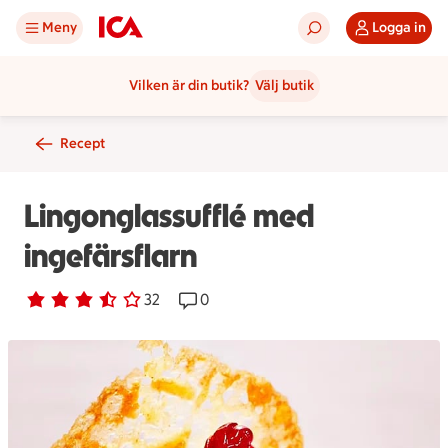
Meny
Logga in
Vilken är din butik?
Välj butik
Recept
Lingonglassufflé med
ingefärsflarn
Betyg 3.1 av 5.
32 personer har röstat
32
Receptet har 0 kommentarer
0