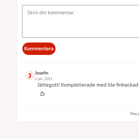
Kommentera
Josefin
J
2 jan. 2023
Jättegott! Kompletterade med lite finhackad g
This 