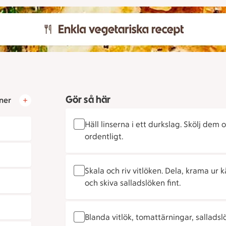
Gör så här
ner
Häll linserna i ett durkslag. Skölj dem 
ordentligt.
Skala och riv vitlöken. Dela, krama ur 
och skiva salladslöken fint.
Blanda vitlök, tomattärningar, sallads