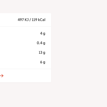
497 KJ / 119 kCal
4 g
0.4 g
13 g
6 g