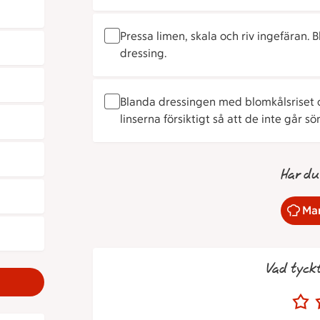
Pressa limen, skala och riv ingefäran. 
dressing.
Blanda dressingen med blomkålsriset 
linserna försiktigt så att de inte går sö
Har du
Mar
Vad tyck