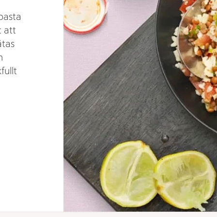
 pasta
 att
ätas
h
fullt