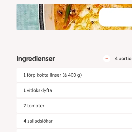
Ingredienser
4 portio
1
förp kokta linser (à 400 g)
1
vitlöksklyfta
2
tomater
4
salladslökar