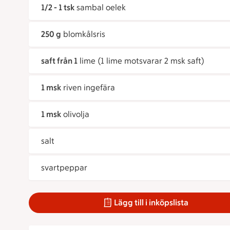
1/2 - 1 tsk
sambal oelek
250 g
blomkålsris
saft från 1
lime (1 lime motsvarar 2 msk saft)
1 msk
riven ingefära
1 msk
olivolja
salt
svartpeppar
Lägg till i inköpslista