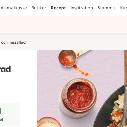
CAs matkasse
Butiker
Recept
Inspiration
Stammis
Ku
och linssallad
rad
rer
el