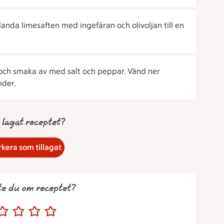
Blanda limesaften med ingefäran och olivoljan till en
och smaka av med salt och peppar. Vänd ner
nder.
 lagat receptet?
kera som tillagat
te du om receptet?