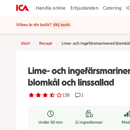
Handla online
Erbjudanden
Catering
I
Vilken är din butik?
Välj butik
Start
Recept
Lime- och ingefärsmarinerad blomkål 
Lime- och ingefärsmarine
blomkål och linssallad
Betyg 3.3 av 5.
138 personer har röstat
138
Receptet har 1 kommenta
1
Under 30 min
11
ingredienser
Med