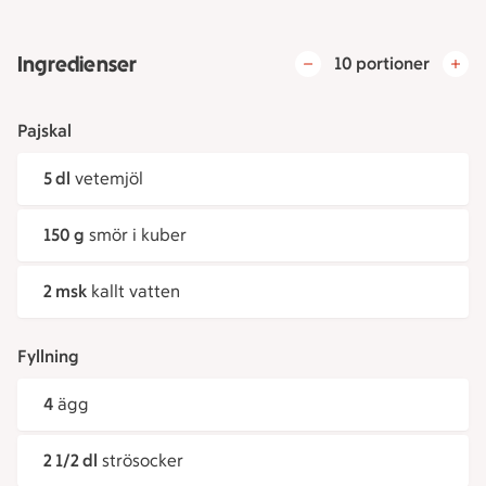
Ingredienser
10 portioner
Pajskal
5 dl
vetemjöl
150 g
smör i kuber
2 msk
kallt vatten
Fyllning
4
ägg
2 1/2 dl
strösocker