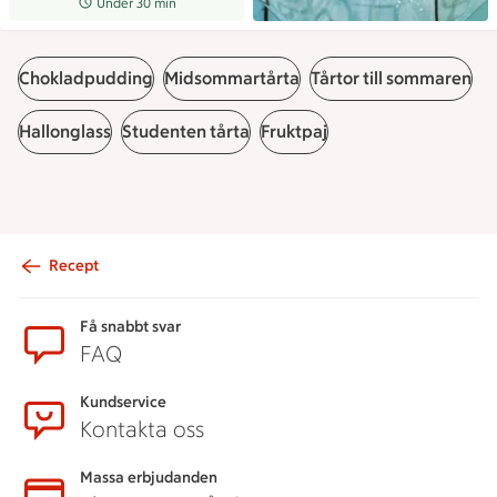
Receptet tar Under 30 min att tillaga
Under 30 min
Chokladpudding
Midsommartårta
Tårtor till sommaren
Hallonglass
Studenten tårta
Fruktpaj
Recept
Sidfot
Få snabbt svar
FAQ
Kundservice
Kontakta oss
Massa erbjudanden