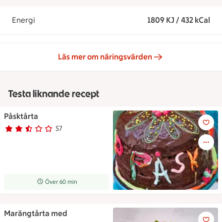
Energi
1809 KJ / 432 kCal
Läs mer om näringsvärden
Testa liknande recept
Påsktårta
Påsktårta
57
Betyg 2.3 av 5.
57 personer har röstat
Receptet tar Över 60 min att tillaga
Över 60 min
Marängtårta med
Tårta med 2 lager maräng, mjö