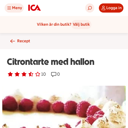
Meny
Logga in
Vilken är din butik?
Välj butik
Recept
Citrontarte med hallon
Betyg 3.4 av 5.
10 personer har röstat
10
Receptet har 0 kommentarer
0