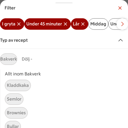
Filter
Meny
Logga in
I gryta
Under 45 minuter
Lår
Middag
Under 3
Vilken är din butik?
Välj butik
Typ av recept
Start
Lår + I gryta + Under 45
Bakverk
Dölj -
minuter
Allt inom Bakverk
Kladdkaka
Sök ingrediens eller recept
Inga förslag
Sök
Semlor
I gryta
Under 45 minuter
Lår
Middag
Under
Brownies
Recept
Visar 7 stycken
(7)
Sortera
Bullar