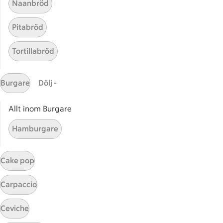
Naanbröd
ICA
Pitabröd
ICAs egna varor
ICA Gruppen
Tortillabröd
ICA Nära
ICA Supermarket
Burgare
Dölj -
ICA Kvantum
ICA Maxi
Allt inom Burgare
Utvalda leverantörer
Hamburgare
Annonsera
Jobba på ICA
Cake pop
Hållbarhet
Carpaccio
ICA Stiftelsen
En god morgondag
Ceviche