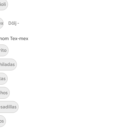
oli
ICAs inspirationsmejl
ex
Dölj -
A
Prenumerera
 inom Tex-mex
Hållbarhet
rito
ICA Stiftelsen
hiladas
En god morgondag
tas
Kundservice
Reklamera
hos
Återkallelser
sadillas
Spärra eller beställ nytt ICA-kort
Behandling av personuppgifter
os
Hantera cookies