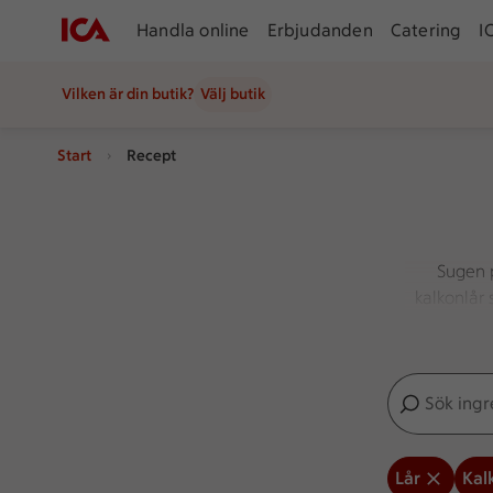
Handla online
Erbjudanden
Catering
I
Vilken är din butik?
Välj butik
Start
Recept
Sugen p
kalkonlår
Sök ingredien
Inga förslag
Lår
Kal