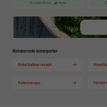
Receptet tar Under 45 min att tillaga
Under 45 min
Receptet har Medel svårighetsgrad
Medel
Re
Relaterade kategorier
Enkel kalkon recept
Amerika
Kalkonwraps
Förrätt 