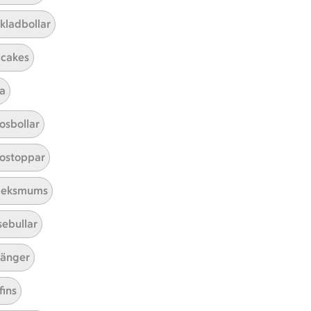
kladbollar
Sortera
cakes
ad, betor och kål samt ädelostdipp
lad,
ipp
a
r 0 kommentarer
osbollar
ostoppar
leksmums
sebullar
änger
fins