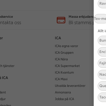
Ravi
dservice
Massa erbjudanden
Tex-m
ntakta oss
Bli stammis på IC
Allt
er
ICA
Bur
ICAs egna varor
Enc
ICA Gruppen
ICA Nära
Faji
h tjänster
ICA Supermarket
ICA Kvantum
Nac
å ICA
ICA Maxi
Que
Utvalda leverantörer
dent
Annonsera
Tac
djur
Jobba på ICA
udanden