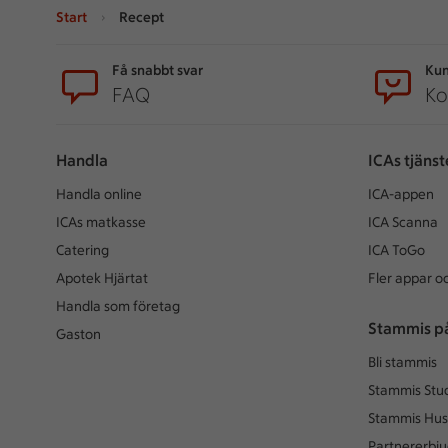
Start
Recept
Sidfot
Få snabbt svar
Kun
FAQ
Ko
Handla
ICAs tjänst
Handla online
ICA-appen
ICAs matkasse
ICA Scanna
Catering
ICA ToGo
Apotek Hjärtat
Fler appar oc
Handla som företag
Stammis p
Gaston
Bli stammis
Stammis Stu
Stammis Hus
Partnererbj