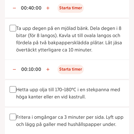
00:40:00
Starta timer
Ta upp degen på en mjölad bänk. Dela degen i 8
bitar (för 8 langos). Kavla ut till ovala langos och
fördela på två bakpappersklädda plåtar. Låt jäsa
övertäckt ytterligare ca 10 minuter.
00:10:00
Starta timer
Hetta upp olja till 170–180°C i en stekpanna med
höga kanter eller en vid kastrull.
Fritera i omgångar ca 3 minuter per sida. Lyft upp
och lägg på galler med hushållspapper under.