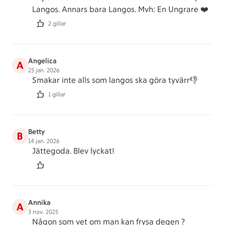
Langos. Annars bara Langos. Mvh: En Ungrare ❤️
2 gillar
Angelica
A
25 jan. 2026
Smakar inte alls som langos ska göra tyvärr👎
1 gillar
Betty
B
14 jan. 2026
Jättegoda. Blev lyckat!
Annika
A
3 nov. 2025
Någon som vet om man kan frysa degen ?