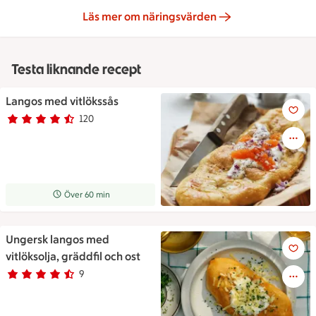
Läs mer om näringsvärden
Testa liknande recept
Langos med vitlökssås
Langos med vitlökssås
120
Betyg 4.1 av 5.
120 personer har röstat
Receptet tar Över 60 min att tillaga
Över 60 min
Ungersk langos med
Ungersk langos med vitlöksolja
vitlöksolja, gräddfil och ost
9
Betyg 4.7 av 5.
9 personer har röstat