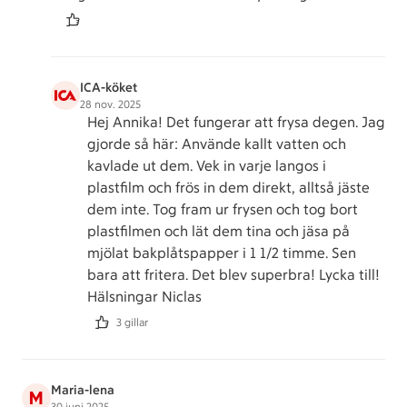
ICA-köket
28 nov. 2025
Hej Annika! Det fungerar att frysa degen. Jag
gjorde så här: Använde kallt vatten och
kavlade ut dem. Vek in varje langos i
plastfilm och frös in dem direkt, alltså jäste
dem inte. Tog fram ur frysen och tog bort
plastfilmen och lät dem tina och jäsa på
mjölat bakplåtspapper i 1 1/2 timme. Sen
bara att fritera. Det blev superbra! Lycka till!
Hälsningar Niclas
3 gillar
Maria-lena
M