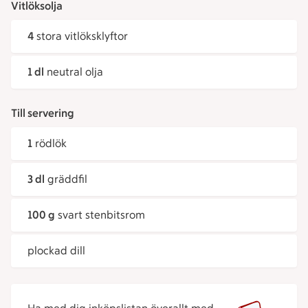
Vitlöksolja
4
stora vitlöksklyftor
1 dl
neutral olja
Till servering
1
rödlök
3 dl
gräddfil
100 g
svart stenbitsrom
plockad dill