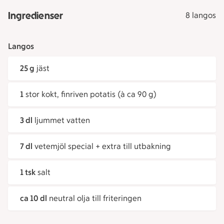
Ingredienser
8 langos
Langos
25 g
jäst
1
stor kokt, finriven potatis (à ca 90 g)
3 dl
ljummet vatten
7 dl
vetemjöl special + extra till utbakning
1 tsk
salt
ca 10 dl
neutral olja till friteringen